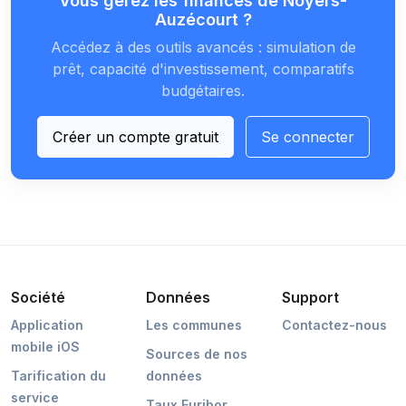
Vous gérez les finances de Noyers-
Auzécourt ?
Accédez à des outils avancés : simulation de
prêt, capacité d'investissement, comparatifs
budgétaires.
Créer un compte gratuit
Se connecter
Société
Données
Support
Application
Les communes
Contactez-nous
mobile iOS
Sources de nos
Tarification du
données
service
Taux Euribor