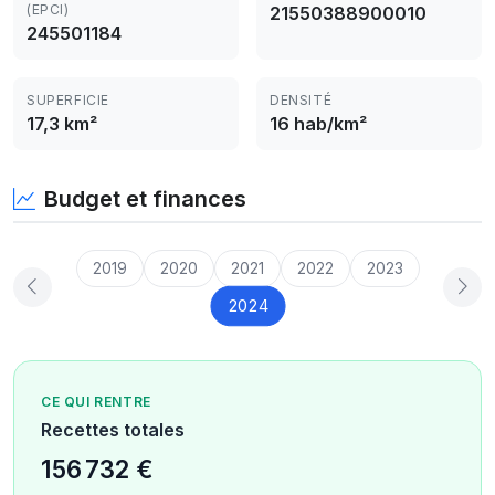
(EPCI)
21550388900010
245501184
SUPERFICIE
DENSITÉ
17,3 km²
16 hab/km²
Budget et finances
2019
2020
2021
2022
2023
2024
CE QUI RENTRE
Recettes totales
156 732 €