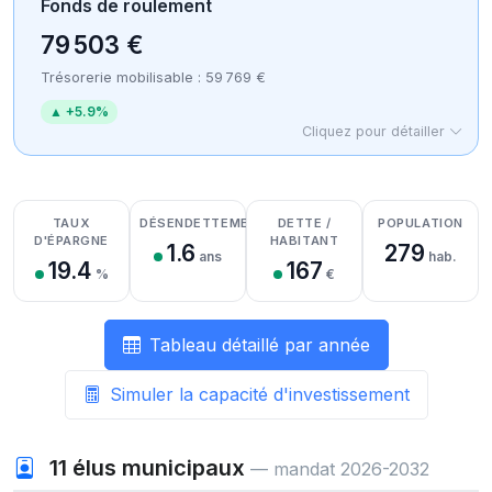
Fonds de roulement
79 503 €
Trésorerie mobilisable : 59 769 €
▲ +5.9%
Cliquez pour détailler
Détail des recettes
Détail des dépenses
Détail de la trésorerie
TAUX
DÉSENDETTEMENT
DETTE /
POPULATION
D'ÉPARGNE
HABITANT
1.6
279
ans
hab.
19.4
167
%
€
Tableau détaillé par année
Simuler la capacité d'investissement
11
élus municipaux
— mandat 2026-2032