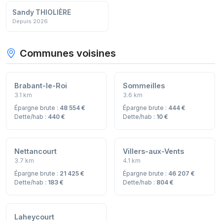
Sandy THIOLIÈRE
Depuis 2026
Communes voisines
Brabant-le-Roi
Sommeilles
3.1 km
3.6 km
Épargne brute :
48 554 €
Épargne brute :
444 €
Dette/hab :
440 €
Dette/hab :
10 €
Nettancourt
Villers-aux-Vents
3.7 km
4.1 km
Épargne brute :
21 425 €
Épargne brute :
46 207 €
Dette/hab :
183 €
Dette/hab :
804 €
Laheycourt