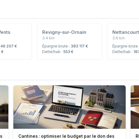
Vents
Revigny-sur-Ornain
Nettancour
3.4 km
3.6 km
:
46 207 €
Épargne brute :
383 117 €
Épargne brute
 €
Dette/hab :
553 €
Dette/hab :
18
es
Cantines : optimiser le budget par le don des
R