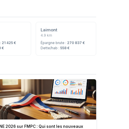
t
Laimont
4.9 km
 :
21 425 €
Épargne brute :
270 837 €
3 €
Dette/hab :
558 €
NE 2026 sur FMPC : Qui sont les nouveaux