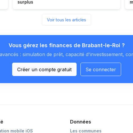
surplus
m
Voir tous les articles
Vous gérez les finances de Brabant-le-Roi ?
avancés : simulation de prêt, capacité d'investissement, co
Créer un compte gratuit
Se connecter
té
Données
ation mobile iOS
Les communes