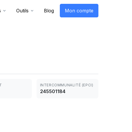
s
Outils
Blog
Mon compte
T
INTERCOMMUNALITÉ (EPCI)
245501184