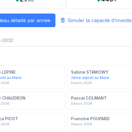
ans
€
leau détaillé par année
Simuler la capacité d'invest
-2032
e LEPINE
Sabine STAWOWY
oint au Maire
2ème adjoint au Maire
 2026
Depuis 2026
er CHAUDRON
Pascal COLMANT
 2026
Depuis 2026
ca PICOT
Francine POUPARD
 2026
Depuis 2026