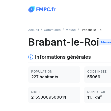
Panneau de gestion des cookies
Accueil
Communes
Meuse
Brabant-le-Roi
Brabant-le-Roi
Meuse 
Informations générales
POPULATION
CODE INSEE
227 habitants
55069
SIRET
SUPERFICIE
21550069500014
11,1 km²