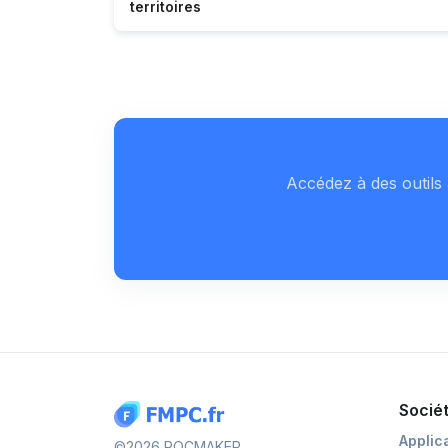
territoires
Accédez à des outils 
Socié
Applic
©2026 POCMAKER