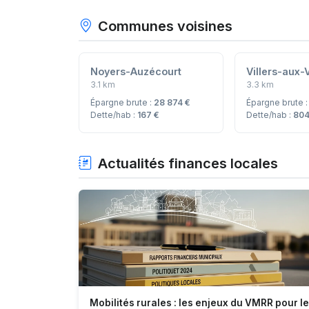
Communes voisines
Noyers-Auzécourt
Villers-aux-
3.1 km
3.3 km
Épargne brute :
28 874 €
Épargne brute 
Dette/hab :
167 €
Dette/hab :
804
Actualités finances locales
Mobilités rurales : les enjeux du VMRR pour l