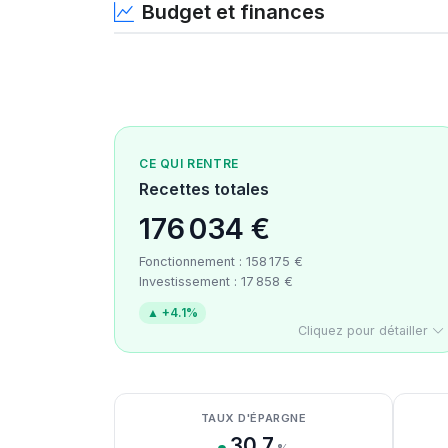
Budget et finances
CE QUI RENTRE
Recettes totales
176 034 €
Fonctionnement : 158 175 €
Investissement : 17 858 €
▲ +4.1%
Cliquez pour détailler
Détail des recettes
Détail des dépenses
Détail de la trésorerie
TAUX D'ÉPARGNE
30.7