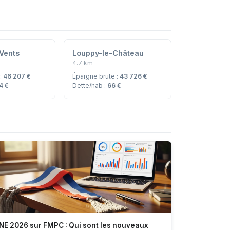
-Vents
Louppy-le-Château
4.7 km
 :
46 207 €
Épargne brute :
43 726 €
4 €
Dette/hab :
66 €
NE 2026 sur FMPC : Qui sont les nouveaux