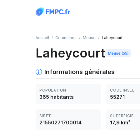
Panneau de gestion des cookies
Accueil
Communes
Meuse
Laheycourt
Laheycourt
Meuse (55)
Informations générales
POPULATION
CODE INSEE
365 habitants
55271
SIRET
SUPERFICIE
21550271700014
17,9 km²