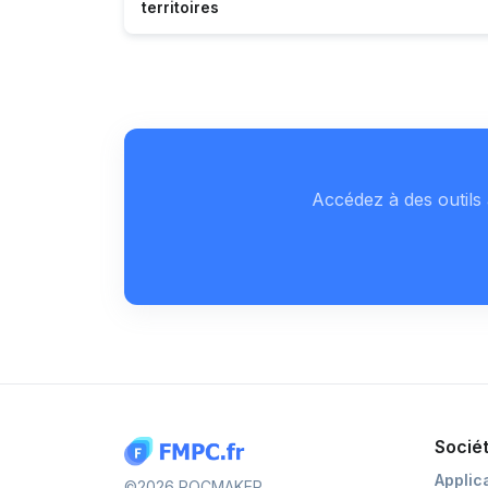
territoires
Accédez à des outils 
Socié
Applic
©2026 POCMAKER