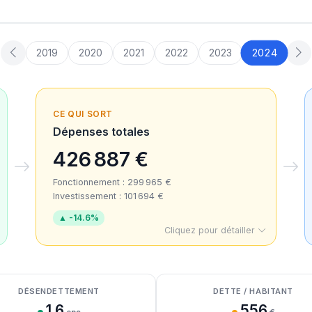
2024
2019
2020
2021
2022
2023
CE QUI SORT
Dépenses totales
426 887 €
Fonctionnement : 299 965 €
Investissement : 101 694 €
▲ -14.6%
Cliquez pour détailler
DÉSENDETTEMENT
DETTE / HABITANT
1.6
556