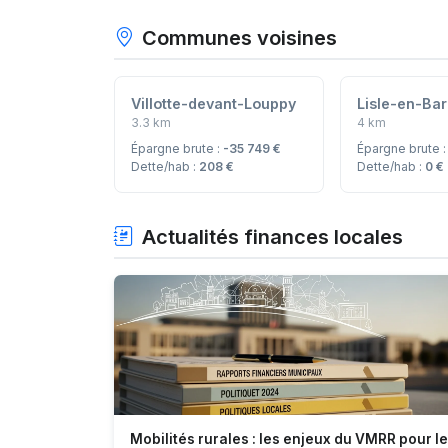
Communes voisines
Villotte-devant-Louppy
Lisle-en-Bar
3.3 km
4 km
Épargne brute :
-35 749 €
Épargne brute 
Dette/hab :
208 €
Dette/hab :
0 €
Actualités finances locales
Mobilités rurales : les enjeux du VMRR pour l