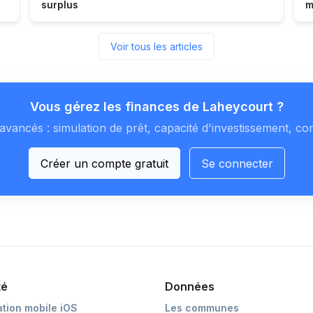
surplus
m
Voir tous les articles
Vous gérez les finances de Laheycourt ?
avancés : simulation de prêt, capacité d'investissement, co
Créer un compte gratuit
Se connecter
té
Données
ation mobile iOS
Les communes