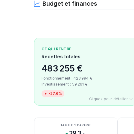
Budget et finances
CE QUI RENTRE
Recettes totales
483 255 €
Fonctionnement : 423 994 €
Investissement : 59 261 €
▼ -27.6%
Cliquez pour détailler
Détail des recettes
Détail des dépenses
Détail de la trésorerie
TAUX D'ÉPARGNE
29.3