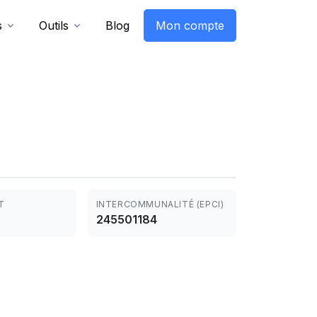
s
Outils
Blog
Mon compte
T
INTERCOMMUNALITÉ (EPCI)
245501184