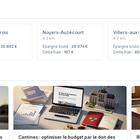
rois
Noyers-Auzécourt
Villers-aux
4.2 km
4.7 km
:
30 882 €
Épargne brute :
28 874 €
Épargne brute
Dette/hab :
167 €
Dette/hab :
80
es
Cantines : optimiser le budget par le don des
R