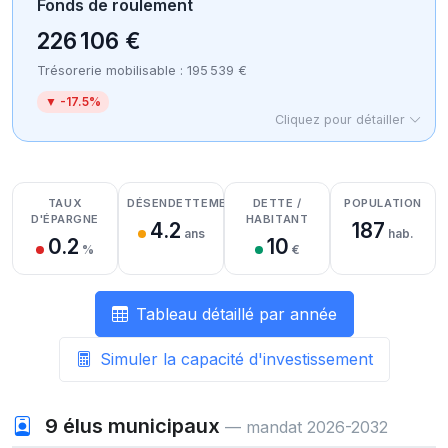
Fonds de roulement
226 106 €
Trésorerie mobilisable : 195 539 €
▼ -17.5%
Cliquez pour détailler
Détail des recettes
Détail des dépenses
Détail de la trésorerie
TAUX
DÉSENDETTEMENT
DETTE /
POPULATION
D'ÉPARGNE
HABITANT
4.2
187
ans
hab.
0.2
10
%
€
Tableau détaillé par année
Simuler la capacité d'investissement
9
élus municipaux
— mandat 2026-2032