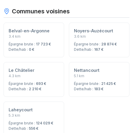
Communes voisines
Belval-en-Argonne
Noyers-Auzécourt
3.4 km
3.6 km
Épargne brute :
17 723 €
Épargne brute :
28 874 €
Dette/hab :
0 €
Dette/hab :
167 €
Le Châtelier
Nettancourt
4.3 km
5.1 km
Épargne brute :
693 €
Épargne brute :
21 425 €
Dette/hab :
2 210 €
Dette/hab :
183 €
Laheycourt
5.3 km
Épargne brute :
124 029 €
Dette/hab :
556 €