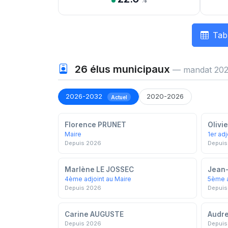
%
Tab
26
élus municipaux
— mandat 202
2026-2032
2020-2026
Actuel
Florence PRUNET
Olivi
Maire
1er adj
Depuis 2026
Depuis
Marlène LE JOSSEC
Jean-
4ème adjoint au Maire
5ème a
Depuis 2026
Depuis
Carine AUGUSTE
Audr
Depuis 2026
Depuis