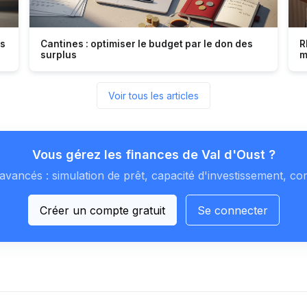
es
Cantines : optimiser le budget par le don des
R
surplus
m
Voir tous les articles
Vous gérez les finances de Val d'Oust ?
avancés : simulation de prêt, capacité d'investissement, co
Créer un compte gratuit
Se connecter