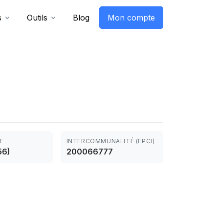
s
Outils
Blog
Mon compte
T
INTERCOMMUNALITÉ (EPCI)
56)
200066777