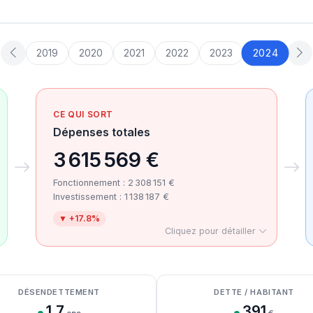
2024
2019
2020
2021
2022
2023
CE QUI SORT
Dépenses totales
3 615 569 €
Fonctionnement : 2 308 151 €
Investissement : 1 138 187 €
▼ +17.8%
Cliquez pour détailler
DÉSENDETTEMENT
DETTE / HABITANT
1.7
391