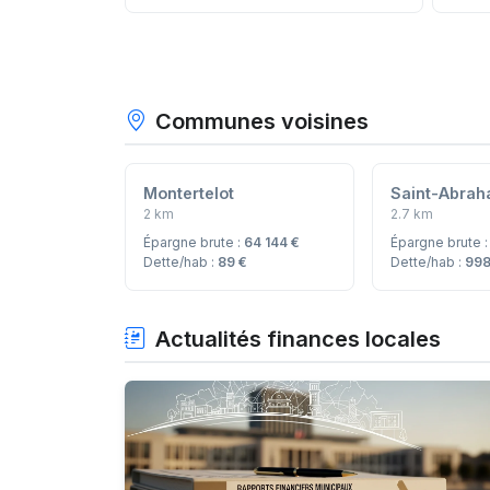
Communes voisines
Montertelot
Saint-Abra
2 km
2.7 km
Épargne brute :
64 144 €
Épargne brute 
Dette/hab :
89 €
Dette/hab :
998
Actualités finances locales