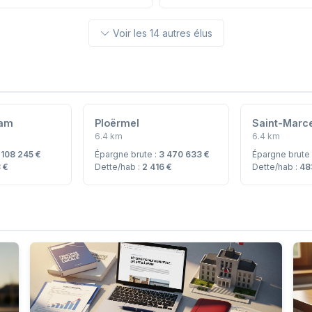
Voir les 14 autres élus
ham
Ploërmel
Saint-Marc
6.4 km
6.4 km
:
108 245 €
Épargne brute :
3 470 633 €
Épargne brute
 €
Dette/hab :
2 416 €
Dette/hab :
48