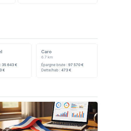
el
Caro
6.7 km
 :
35 643 €
Épargne brute :
97 570 €
3 €
Dette/hab :
473 €