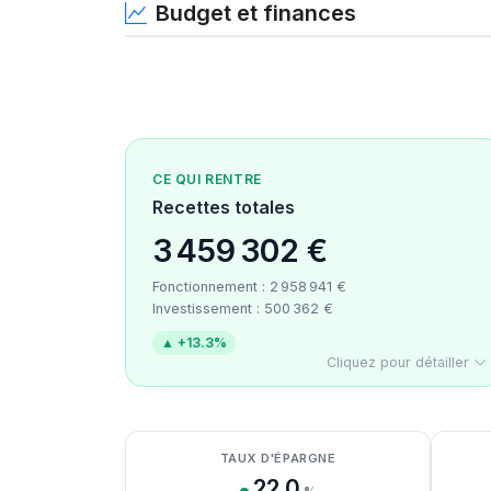
Budget et finances
CE QUI RENTRE
Recettes totales
3 459 302 €
Fonctionnement : 2 958 941 €
Investissement : 500 362 €
▲ +13.3%
Cliquez pour détailler
Détail des recettes
Détail des dépenses
Détail de la trésorerie
TAUX D'ÉPARGNE
22.0