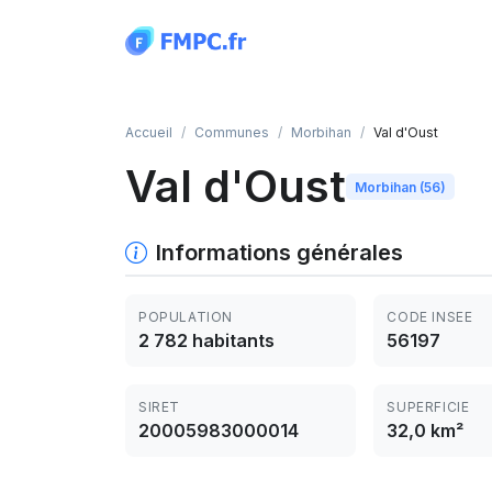
Panneau de gestion des cookies
Accueil
Communes
Morbihan
Val d'Oust
Val d'Oust
Morbihan (56)
Informations générales
POPULATION
CODE INSEE
2 782 habitants
56197
SIRET
SUPERFICIE
20005983000014
32,0 km²