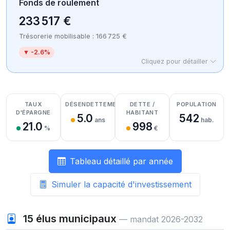
Fonds de roulement
233 517 €
Trésorerie mobilisable : 166 725 €
▼ -2.6%
Cliquez pour détailler
Détail des recettes
Détail des dépenses
Détail de la trésorerie
TAUX
DÉSENDETTEMENT
DETTE /
POPULATION
D'ÉPARGNE
HABITANT
5.0
542
ans
hab.
21.0
998
%
€
Tableau détaillé par année
Simuler la capacité d'investissement
15
élus municipaux
— mandat 2026-2032