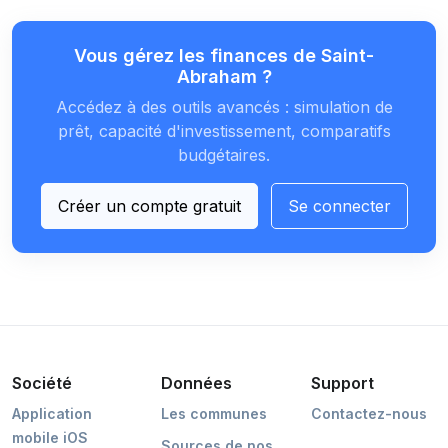
Vous gérez les finances de Saint-
Abraham ?
Accédez à des outils avancés : simulation de
prêt, capacité d'investissement, comparatifs
budgétaires.
Créer un compte gratuit
Se connecter
Société
Données
Support
Application
Les communes
Contactez-nous
mobile iOS
Sources de nos