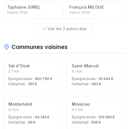
Typhaine JUMEL
François MILOUX
Depuis 2026
Depuis 2026
Voir les 3 autres élus
Communes voisines
Val d'Oust
Saint-Marcel
2.7 km
4.1 km
Épargne brute :
650 790 €
Épargne brute :
35 643 €
Dette/hab :
391 €
Dette/hab :
483 €
Montertelot
Missiriac
4.1 km
4.7 km
Épargne brute :
64 144 €
Épargne brute :
129 584 €
Dette/hab :
89 €
Dette/hab :
596 €