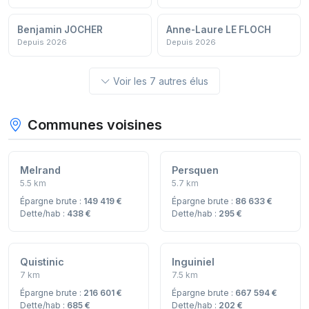
Benjamin JOCHER
Anne-Laure LE FLOCH
Depuis 2026
Depuis 2026
Voir les 7 autres élus
Communes voisines
Melrand
Persquen
5.5 km
5.7 km
Épargne brute :
149 419 €
Épargne brute :
86 633 €
Dette/hab :
438 €
Dette/hab :
295 €
Quistinic
Inguiniel
7 km
7.5 km
Épargne brute :
216 601 €
Épargne brute :
667 594 €
Dette/hab :
685 €
Dette/hab :
202 €