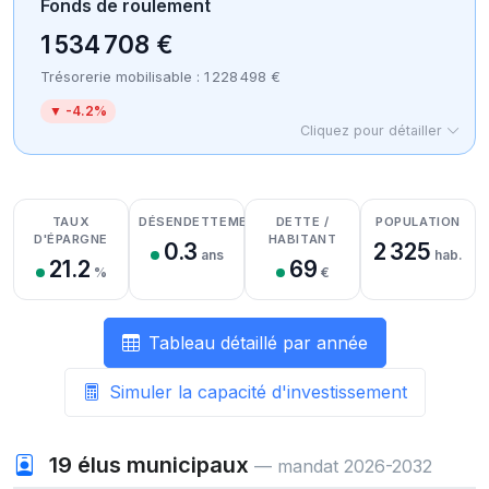
Fonds de roulement
1 534 708 €
Trésorerie mobilisable : 1 228 498 €
▼ -4.2%
Cliquez pour détailler
Détail des recettes
Détail des dépenses
Détail de la trésorerie
TAUX
DÉSENDETTEMENT
DETTE /
POPULATION
D'ÉPARGNE
HABITANT
0.3
2 325
ans
hab.
21.2
69
%
€
Tableau détaillé par année
Simuler la capacité d'investissement
19
élus municipaux
— mandat 2026-2032