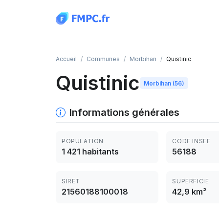
Panneau de gestion des cookies
Accueil
Communes
Morbihan
Quistinic
Quistinic
Morbihan (56)
Informations générales
POPULATION
CODE INSEE
1 421 habitants
56188
SIRET
SUPERFICIE
21560188100018
42,9 km²