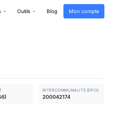
s
Outils
Blog
Mon compte
T
INTERCOMMUNALITÉ (EPCI)
56)
200042174