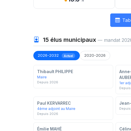
%
Tab
15
élus municipaux
— mandat 202
2026-2032
2020-2026
Actuel
Thibault PHILIPPE
Anne-
Maire
AUBE
Depuis 2026
1er adj
Depuis
Paul KERVARREC
Jean
4ème adjoint au Maire
Depuis
Depuis 2026
Émilie MAHÉ
Céli