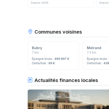
Depuis 2026
Depuis
Communes voisines
Bubry
Melrand
7 km
7.3 km
Épargne brute :
499 897 €
Épargne brute 
Dette/hab :
69 €
Dette/hab :
438
Actualités finances locales