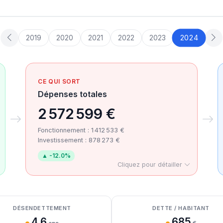
2024
2019
2020
2021
2022
2023
CE QUI SORT
Dépenses totales
2 572 599 €
Fonctionnement : 1 412 533 €
Investissement : 878 273 €
▲ -12.0%
Cliquez pour détailler
DÉSENDETTEMENT
DETTE / HABITANT
4.6
685