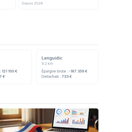
Depuis 2026
Languidic
9.2 km
 :
121 100 €
Épargne brute :
-167 359 €
7 €
Dette/hab :
733 €