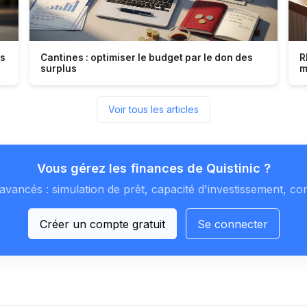
es
Cantines : optimiser le budget par le don des
R
surplus
m
Voir tous les articles
Vous gérez les finances de Quistinic ?
avancés : simulation de prêt, capacité d'investissement, co
Créer un compte gratuit
Se connecter