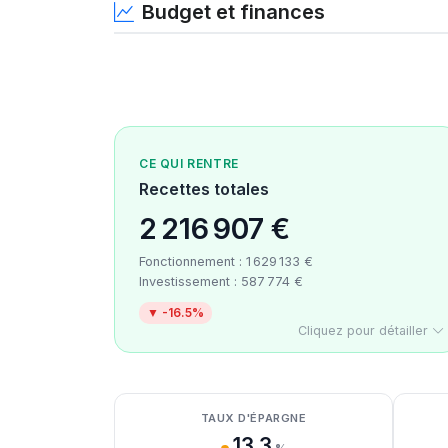
Budget et finances
CE QUI RENTRE
Recettes totales
2 216 907 €
Fonctionnement : 1 629 133 €
Investissement : 587 774 €
▼ -16.5%
Cliquez pour détailler
Détail des recettes
Détail des dépenses
Détail de la trésorerie
TAUX D'ÉPARGNE
13.3