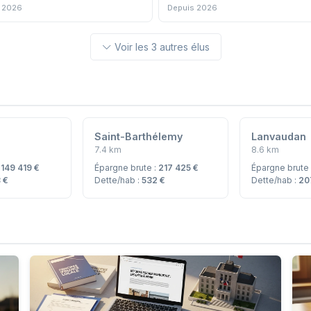
 2026
Depuis 2026
Voir les 3 autres élus
Saint-Barthélemy
Lanvaudan
7.4 km
8.6 km
:
149 419 €
Épargne brute :
217 425 €
Épargne brute
 €
Dette/hab :
532 €
Dette/hab :
20