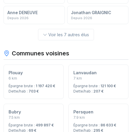
Anne DENEUVE
Jonathan GRAIGNIC
Depuis 2026
Depuis 2026
Voir les 7 autres élus
Communes voisines
Plouay
Lanvaudan
6 km
7 km
Épargne brute :
1 197 420 €
Épargne brute :
121 100 €
Dette/hab :
703 €
Dette/hab :
207 €
Bubry
Persquen
7.5 km
7.9 km
Épargne brute :
499 897 €
Épargne brute :
86 633 €
Dette/hab :
69 €
Dette/hab :
295 €