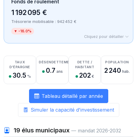
Fonds de roulement
1 192 095 €
Trésorerie mobilisable : 942 452 €
▼ -16.0%
Cliquez pour détailler
Détail des recettes
Détail des dépenses
Détail de la trésorerie
TAUX
DÉSENDETTEMENT
DETTE /
POPULATION
D'ÉPARGNE
HABITANT
0.7
2 240
ans
hab.
30.5
202
%
€
Tableau détaillé par année
Simuler la capacité d'investissement
19
élus municipaux
— mandat 2026-2032