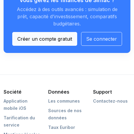
Vous gérez les finances de Silfiac ?
Accédez à des outils avancés : simulation de
prêt, capacité d'investissement, comparatifs
budgétaires.
Créer un compte gratuit
Se connecter
Société
Données
Support
Application
Les communes
Contactez-nous
mobile iOS
Sources de nos
Tarification du
données
service
Taux Euribor