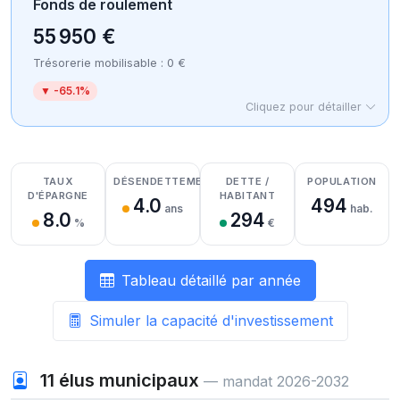
Fonds de roulement
55 950 €
Trésorerie mobilisable : 0 €
▼ -65.1%
Cliquez pour détailler
Détail des recettes
Détail des dépenses
Détail de la trésorerie
TAUX
DÉSENDETTEMENT
DETTE /
POPULATION
D'ÉPARGNE
HABITANT
4.0
494
ans
hab.
8.0
294
%
€
Tableau détaillé par année
Simuler la capacité d'investissement
11
élus municipaux
— mandat 2026-2032