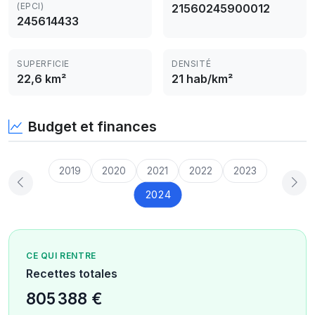
(EPCI)
21560245900012
245614433
SUPERFICIE
DENSITÉ
22,6 km²
21 hab/km²
Budget et finances
2019
2020
2021
2022
2023
2024
CE QUI RENTRE
Recettes totales
805 388 €