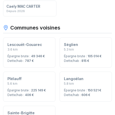
Caely MAC CARTER
Depuis 2026
Communes voisines
Lescouët-Gouarec
Séglien
3.6 km
5.3 km
Épargne brute :
49 346 €
Épargne brute :
105 014 €
Dette/hab :
787 €
Dette/hab :
815 €
Plélauff
Langoëlan
5.6 km
5.8 km
Épargne brute :
225 149 €
Épargne brute :
150 521 €
Dette/hab :
406 €
Dette/hab :
606 €
Sainte-Brigitte