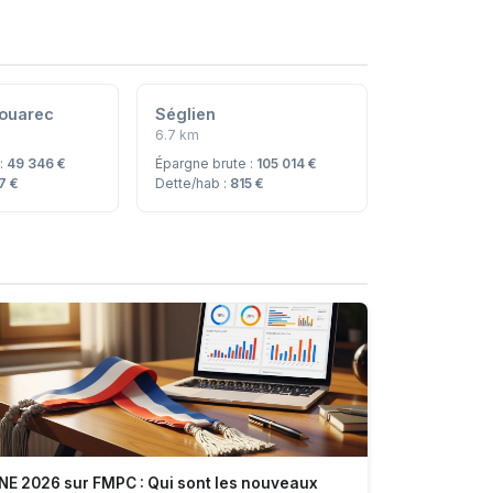
ouarec
Séglien
6.7 km
 :
49 346 €
Épargne brute :
105 014 €
7 €
Dette/hab :
815 €
NE 2026 sur FMPC : Qui sont les nouveaux