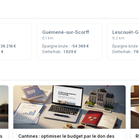
Guémené-sur-Scorff
Lescouët-G
6.1 km
6.2 km
:
36 218 €
Épargne brute :
-54 369 €
Épargne brute
 €
Dette/hab :
1 629 €
Dette/hab :
78
es
Cantines : optimiser le budget par le don des
R