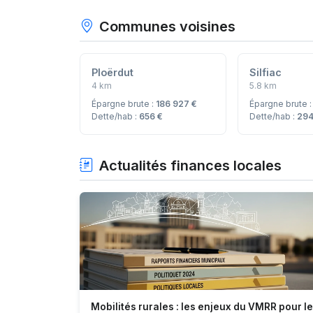
Communes voisines
Ploërdut
Silfiac
4 km
5.8 km
Épargne brute :
186 927 €
Épargne brute 
Dette/hab :
656 €
Dette/hab :
294
Actualités finances locales
Mobilités rurales : les enjeux du VMRR pour l