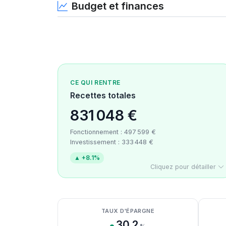
Budget et finances
CE QUI RENTRE
Recettes totales
831 048 €
Fonctionnement : 497 599 €
Investissement : 333 448 €
▲ +8.1%
Cliquez pour détailler
Détail des recettes
Détail des dépenses
Détail de la trésorerie
TAUX D'ÉPARGNE
30.2