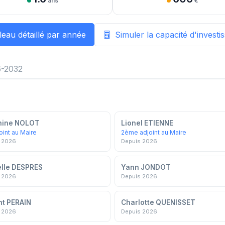
ans
€
leau détaillé par année
Simuler la capacité d'invest
-2032
nine NOLOT
Lionel ETIENNE
oint au Maire
2ème adjoint au Maire
 2026
Depuis 2026
lle DESPRES
Yann JONDOT
 2026
Depuis 2026
nt PERAIN
Charlotte QUENISSET
 2026
Depuis 2026