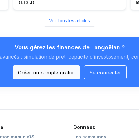
surplus
m
Voir tous les articles
Vous gérez les finances de Langoëlan ?
avancés : simulation de prêt, capacité d'investissement, co
Créer un compte gratuit
Se connecter
té
Données
ation mobile iOS
Les communes