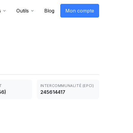
s
Outils
Blog
Mon compte
T
INTERCOMMUNALITÉ (EPCI)
56)
245614417