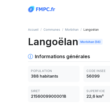
Panneau de gestion des cookies
Accueil
Communes
Morbihan
Langoëlan
Langoëlan
Morbihan (56)
Informations générales
POPULATION
CODE INSEE
388 habitants
56099
SIRET
SUPERFICIE
21560099000018
22,6 km²