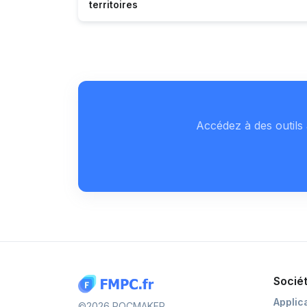
territoires
Accédez à des outils 
Socié
Applic
©2026 POCMAKER