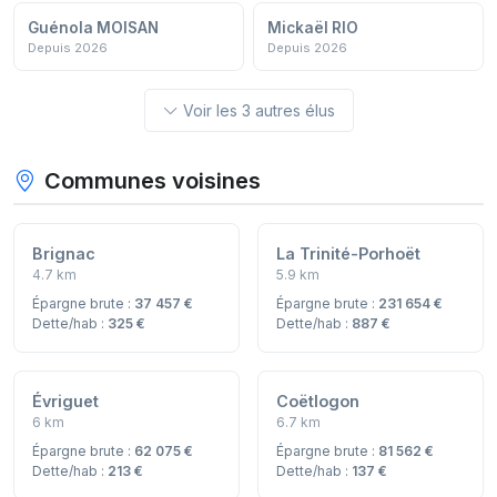
Guénola MOISAN
Mickaël RIO
Depuis 2026
Depuis 2026
Voir les 3 autres élus
Communes voisines
Brignac
La Trinité-Porhoët
4.7 km
5.9 km
Épargne brute :
37 457 €
Épargne brute :
231 654 €
Dette/hab :
325 €
Dette/hab :
887 €
Évriguet
Coëtlogon
6 km
6.7 km
Épargne brute :
62 075 €
Épargne brute :
81 562 €
Dette/hab :
213 €
Dette/hab :
137 €