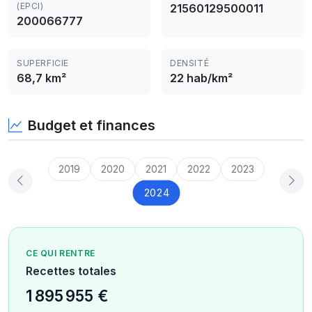
(EPCI)
21560129500011
200066777
SUPERFICIE
DENSITÉ
68,7 km²
22 hab/km²
Budget et finances
2019
2020
2021
2022
2023
2024
CE QUI RENTRE
Recettes totales
1 895 955 €