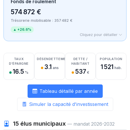
Fonds de roulement
574 872 €
Trésorerie mobilisable : 357 482 €
▲ +26.6%
Cliquez pour détailler
Détail des recettes
Détail des dépenses
Détail de la trésorerie
TAUX
DÉSENDETTEMENT
DETTE /
POPULATION
D'ÉPARGNE
HABITANT
3.1
1 521
ans
hab.
16.5
537
%
€
Tableau détaillé par année
Simuler la capacité d'investissement
15
élus municipaux
— mandat 2026-2032