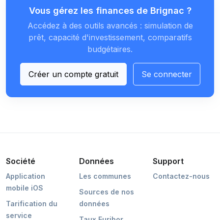
Vous gérez les finances de Brignac ?
Accédez à des outils avancés : simulation de
prêt, capacité d'investissement, comparatifs
budgétaires.
Créer un compte gratuit
Se connecter
Société
Données
Support
Application
Les communes
Contactez-nous
mobile iOS
Sources de nos
Tarification du
données
service
Taux Euribor