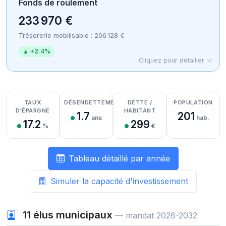
Fonds de roulement
233 970 €
Trésorerie mobilisable : 206 128 €
▲ +2.4%
Cliquez pour détailler
Détail des recettes
Détail des dépenses
Détail de la trésorerie
TAUX
DÉSENDETTEMENT
DETTE /
POPULATION
D'ÉPARGNE
HABITANT
1.7
201
ans
hab.
17.2
299
%
€
Tableau détaillé par année
Simuler la capacité d'investissement
11
élus municipaux
— mandat 2026-2032