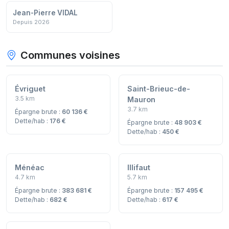
Jean-Pierre VIDAL
Depuis 2026
Communes voisines
Évriguet
Saint-Brieuc-de-
3.5 km
Mauron
3.7 km
Épargne brute :
60 136 €
Dette/hab :
176 €
Épargne brute :
48 903 €
Dette/hab :
450 €
Ménéac
Illifaut
4.7 km
5.7 km
Épargne brute :
383 681 €
Épargne brute :
157 495 €
Dette/hab :
682 €
Dette/hab :
617 €