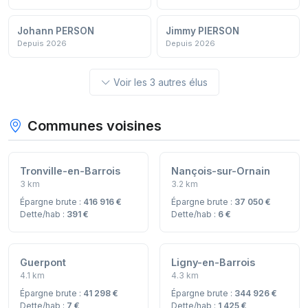
Johann PERSON
Jimmy PIERSON
Depuis 2026
Depuis 2026
Voir les 3 autres élus
Communes voisines
Tronville-en-Barrois
Nançois-sur-Ornain
3 km
3.2 km
Épargne brute :
416 916 €
Épargne brute :
37 050 €
Dette/hab :
391 €
Dette/hab :
6 €
Guerpont
Ligny-en-Barrois
4.1 km
4.3 km
Épargne brute :
41 298 €
Épargne brute :
344 926 €
Dette/hab :
7 €
Dette/hab :
1 425 €