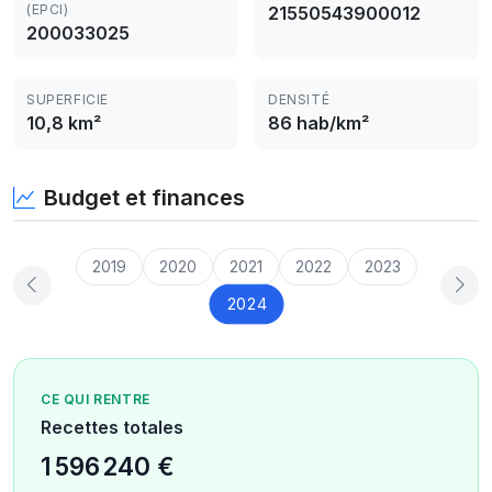
(EPCI)
21550543900012
200033025
SUPERFICIE
DENSITÉ
10,8 km²
86 hab/km²
Budget et finances
2019
2020
2021
2022
2023
2024
CE QUI RENTRE
Recettes totales
1 596 240 €