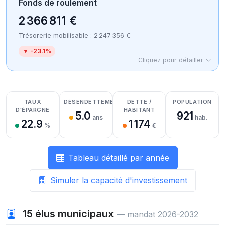
Fonds de roulement
2 366 811 €
Trésorerie mobilisable : 2 247 356 €
▼ -23.1%
Cliquez pour détailler
Détail des recettes
Détail des dépenses
Détail de la trésorerie
TAUX
DÉSENDETTEMENT
DETTE /
POPULATION
D'ÉPARGNE
HABITANT
5.0
921
ans
hab.
22.9
1 174
%
€
Tableau détaillé par année
Simuler la capacité d'investissement
15
élus municipaux
— mandat 2026-2032