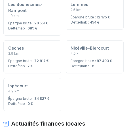
Les Souhesmes-
Lemmes
2.5 km
Rampont
1.9 km
Épargne brute :
12 175 €
Dette/hab :
454 €
Épargne brute :
20 551 €
Dette/hab :
689 €
Osches
Nixéville-Blercourt
2.9 km
4.5 km
Épargne brute :
72 817 €
Épargne brute :
87 403 €
Dette/hab :
7 €
Dette/hab :
1 €
Ippécourt
4.9 km
Épargne brute :
34 827 €
Dette/hab :
0 €
Actualités finances locales