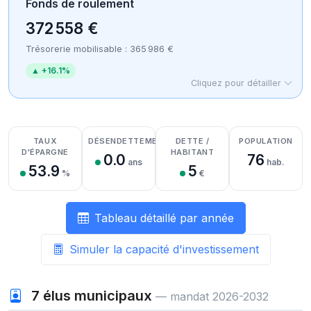
Fonds de roulement
372 558 €
Trésorerie mobilisable : 365 986 €
▲ +16.1%
Cliquez pour détailler
Détail des recettes
Détail des dépenses
Détail de la trésorerie
TAUX
DÉSENDETTEMENT
DETTE /
POPULATION
D'ÉPARGNE
HABITANT
0.0
76
ans
hab.
53.9
5
%
€
Tableau détaillé par année
Simuler la capacité d'investissement
7
élus municipaux
— mandat 2026-2032