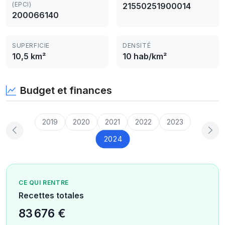
(EPCI)
21550251900014
200066140
SUPERFICIE
DENSITÉ
10,5 km²
10 hab/km²
Budget et finances
2019
2020
2021
2022
2023
2024
CE QUI RENTRE
Recettes totales
83 676 €