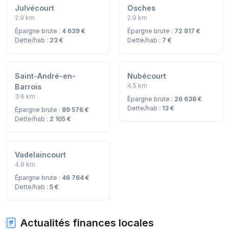
Julvécourt
Osches
2.9 km
2.9 km
Épargne brute :
4 639 €
Épargne brute :
72 817 €
Dette/hab :
23 €
Dette/hab :
7 €
Saint-André-en-
Nubécourt
4.5 km
Barrois
3.6 km
Épargne brute :
26 638 €
Dette/hab :
13 €
Épargne brute :
89 576 €
Dette/hab :
2 105 €
Vadelaincourt
4.9 km
Épargne brute :
46 764 €
Dette/hab :
5 €
Actualités finances locales