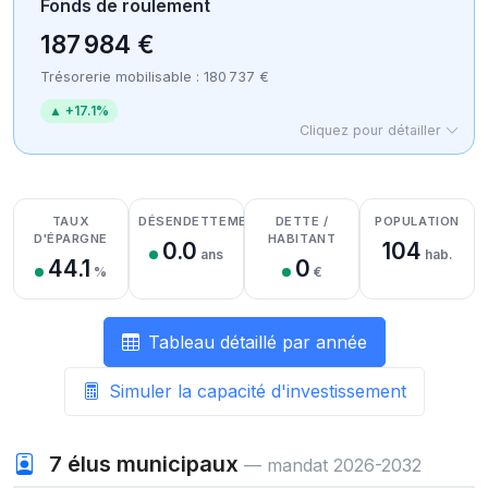
Fonds de roulement
187 984 €
Trésorerie mobilisable : 180 737 €
▲ +17.1%
Cliquez pour détailler
Détail des recettes
Détail des dépenses
Détail de la trésorerie
TAUX
DÉSENDETTEMENT
DETTE /
POPULATION
D'ÉPARGNE
HABITANT
0.0
104
ans
hab.
44.1
0
%
€
Tableau détaillé par année
Simuler la capacité d'investissement
7
élus municipaux
— mandat 2026-2032