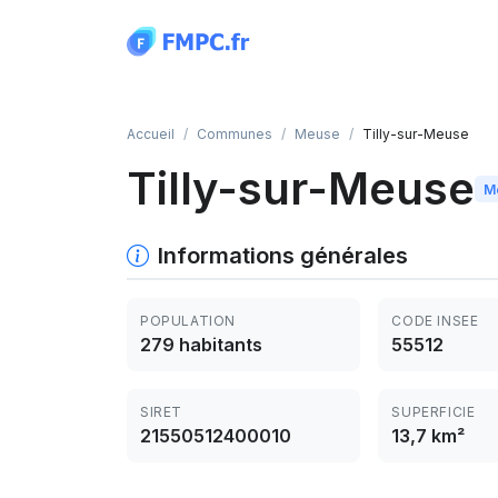
Panneau de gestion des cookies
Accueil
Communes
Meuse
Tilly-sur-Meuse
Tilly-sur-Meuse
M
Informations générales
POPULATION
CODE INSEE
279 habitants
55512
SIRET
SUPERFICIE
21550512400010
13,7 km²