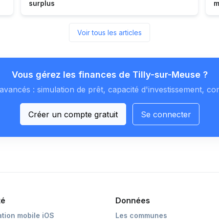
surplus
m
Voir tous les articles
Vous gérez les finances de Tilly-sur-Meuse ?
avancés : simulation de prêt, capacité d'investissement, co
Créer un compte gratuit
Se connecter
té
Données
ation mobile iOS
Les communes