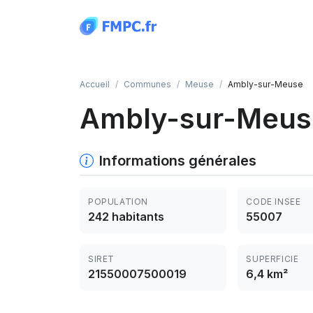
Panneau de gestion des cookies
Accueil
Communes
Meuse
Ambly-sur-Meuse
Ambly-sur-Meus
Informations générales
POPULATION
CODE INSEE
242 habitants
55007
SIRET
SUPERFICIE
21550007500019
6,4 km²