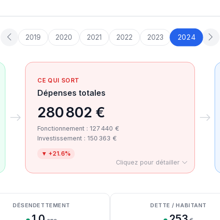
2024
2019
2020
2021
2022
2023
CE QUI SORT
Dépenses totales
280 802 €
Fonctionnement : 127 440 €
Investissement : 150 363 €
▼ +21.6%
Cliquez pour détailler
DÉSENDETTEMENT
DETTE / HABITANT
1.0
253