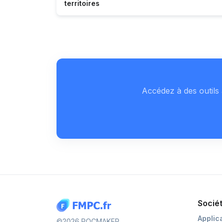
territoires
Accédez à des outils 
Socié
Applic
©2026 POCMAKER