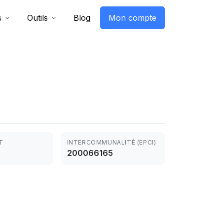
s
Outils
Blog
Mon compte
T
INTERCOMMUNALITÉ (EPCI)
200066165