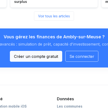
surplus
m
Voir tous les articles
Vous gérez les finances de Ambly-sur-Meuse ?
avancés : simulation de prêt, capacité d'investissement, co
Créer un compte gratuit
Se connecter
té
Données
ation mobile iOS
Les communes