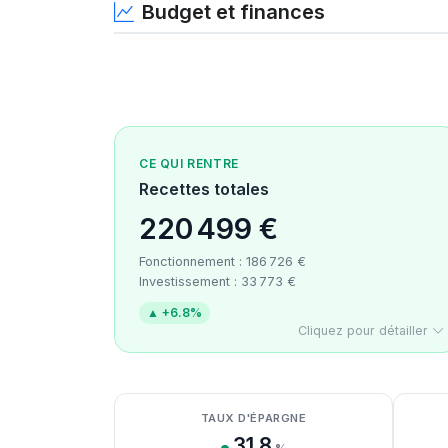
Budget et finances
CE QUI RENTRE
Recettes totales
220 499 €
Fonctionnement : 186 726 €
Investissement : 33 773 €
▲ +6.8%
Cliquez pour détailler
Détail des recettes
Détail des dépenses
Détail de la trésorerie
TAUX D'ÉPARGNE
31.8