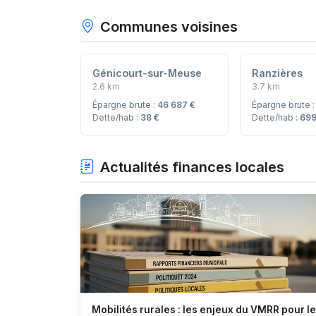
Communes voisines
Génicourt-sur-Meuse
Ranzières
2.6 km
3.7 km
Épargne brute :
46 687 €
Épargne brute 
Dette/hab :
38 €
Dette/hab :
699
Actualités finances locales
Mobilités rurales : les enjeux du VMRR pour l