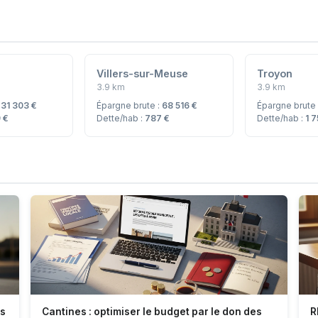
Villers-sur-Meuse
Troyon
3.9 km
3.9 km
:
31 303 €
Épargne brute :
68 516 €
Épargne brute
 €
Dette/hab :
787 €
Dette/hab :
1 
es
Cantines : optimiser le budget par le don des
R