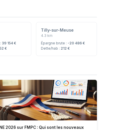
Tilly-sur-Meuse
4.3 km
 :
39 154 €
Épargne brute :
-20 486 €
752 €
Dette/hab :
212 €
NE 2026 sur FMPC : Qui sont les nouveaux