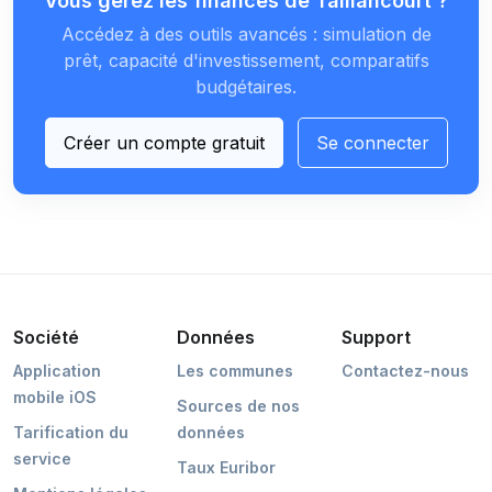
Vous gérez les finances de Taillancourt ?
Accédez à des outils avancés : simulation de
prêt, capacité d'investissement, comparatifs
budgétaires.
Créer un compte gratuit
Se connecter
Société
Données
Support
Application
Les communes
Contactez-nous
mobile iOS
Sources de nos
Tarification du
données
service
Taux Euribor