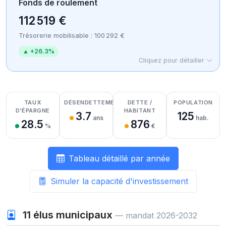
Fonds de roulement
112 519 €
Trésorerie mobilisable : 100 292 €
▲ +26.3%
Cliquez pour détailler
Détail des recettes
Détail des dépenses
Détail de la trésorerie
TAUX
DÉSENDETTEMENT
DETTE /
POPULATION
D'ÉPARGNE
HABITANT
3.7
125
ans
hab.
28.5
876
%
€
Tableau détaillé par année
Simuler la capacité d'investissement
11
élus municipaux
— mandat 2026-2032