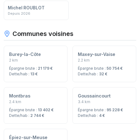
Michel ROUBLOT
Depuis 2026
Communes voisines
Burey-la-Côte
Maxey-sur-Vaise
2 km
2.2 km
Épargne brute :
21 179 €
Épargne brute :
50 754 €
Dette/hab :
13 €
Dette/hab :
32 €
Montbras
Goussaincourt
2.4 km
3.4 km
Épargne brute :
13 402 €
Épargne brute :
95 228 €
Dette/hab :
2 744 €
Dette/hab :
4 €
Épiez-sur-Meuse