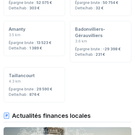
Épargne brute :
52 075 €
Épargne brute :
50 754 €
Dette/hab :
303 €
Dette/hab :
32 €
Amanty
Badonvilliers-
3.5 km
Gérauvilliers
3.6 km
Épargne brute :
13 523 €
Dette/hab :
1 389 €
Épargne brute :
-29 398 €
Dette/hab :
231 €
Taillancourt
4.3 km
Épargne brute :
29 590 €
Dette/hab :
876 €
Actualités finances locales