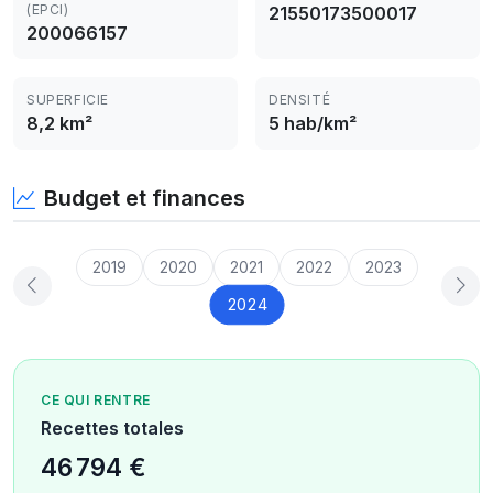
(EPCI)
21550173500017
200066157
SUPERFICIE
DENSITÉ
8,2 km²
5 hab/km²
Budget et finances
2019
2020
2021
2022
2023
2024
CE QUI RENTRE
Recettes totales
46 794 €