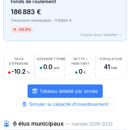
Fonds de roulement
186 883 €
Trésorerie mobilisable : 178 864 €
▼ -23.0%
Cliquez pour détailler
Détail des recettes
Détail des dépenses
Détail de la trésorerie
TAUX
DÉSENDETTEMENT
DETTE /
POPULATION
D'ÉPARGNE
HABITANT
0.0
41
ans
hab.
-10.2
0
%
€
Tableau détaillé par année
Simuler la capacité d'investissement
6
élus municipaux
— mandat 2026-2032