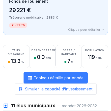
Fonds de roulement
29 221 €
Trésorerie mobilisable : 2 883 €
▼ -31.5%
Cliquez pour détailler
Détail des recettes
Détail des dépenses
Détail de la trésorerie
TAUX
DÉSENDETTEMENT
DETTE /
POPULATION
D'ÉPARGNE
HABITANT
0.0
119
ans
hab.
13.3
7
%
€
Tableau détaillé par année
Simuler la capacité d'investissement
11
élus municipaux
— mandat 2026-2032