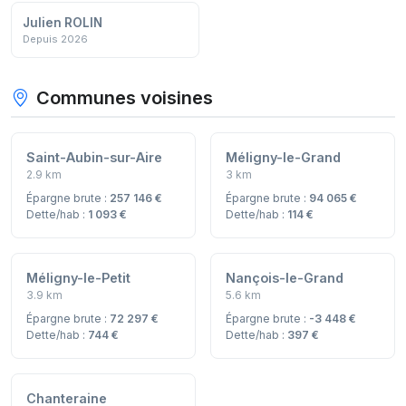
Julien ROLIN
Depuis 2026
Communes voisines
Saint-Aubin-sur-Aire
Méligny-le-Grand
2.9 km
3 km
Épargne brute :
257 146 €
Épargne brute :
94 065 €
Dette/hab :
1 093 €
Dette/hab :
114 €
Méligny-le-Petit
Nançois-le-Grand
3.9 km
5.6 km
Épargne brute :
72 297 €
Épargne brute :
-3 448 €
Dette/hab :
744 €
Dette/hab :
397 €
Chanteraine