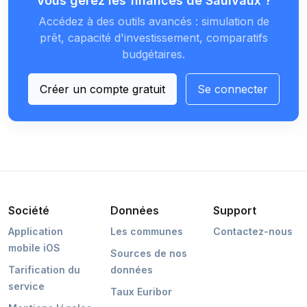
Vous gérez les finances de Saulvaux ?
Accédez à des outils avancés : simulation de
prêt, capacité d'investissement, comparatifs
budgétaires.
Créer un compte gratuit
Se connecter
Société
Données
Support
Application
Les communes
Contactez-nous
mobile iOS
Sources de nos
Tarification du
données
service
Taux Euribor