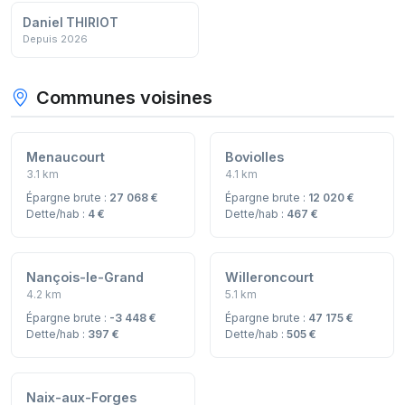
Daniel THIRIOT
Depuis 2026
Communes voisines
Menaucourt
Boviolles
3.1 km
4.1 km
Épargne brute :
27 068 €
Épargne brute :
12 020 €
Dette/hab :
4 €
Dette/hab :
467 €
Nançois-le-Grand
Willeroncourt
4.2 km
5.1 km
Épargne brute :
-3 448 €
Épargne brute :
47 175 €
Dette/hab :
397 €
Dette/hab :
505 €
Naix-aux-Forges