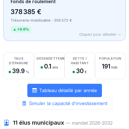
Fonds de roulement
378 385 €
Trésorerie mobilisable : 359 372 €
▲ +9.6%
Cliquez pour détailler
Détail des recettes
Détail des dépenses
Détail de la trésorerie
TAUX
DÉSENDETTEMENT
DETTE /
POPULATION
D'ÉPARGNE
HABITANT
0.1
191
ans
hab.
39.9
30
%
€
Tableau détaillé par année
Simuler la capacité d'investissement
11
élus municipaux
— mandat 2026-2032