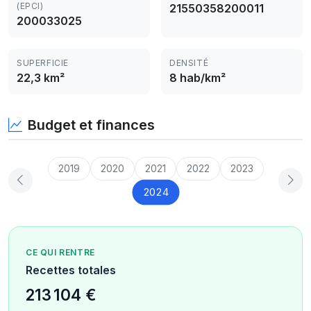
(EPCI)
21550358200011
200033025
SUPERFICIE
DENSITÉ
22,3 km²
8 hab/km²
Budget et finances
2019
2020
2021
2022
2023
2024
CE QUI RENTRE
Recettes totales
213 104 €