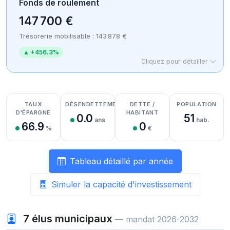
Fonds de roulement
147 700 €
Trésorerie mobilisable : 143 878 €
▲ +456.3%
Cliquez pour détailler
Détail des recettes
Détail des dépenses
Détail de la trésorerie
TAUX
DÉSENDETTEMENT
DETTE /
POPULATION
D'ÉPARGNE
HABITANT
0.0
51
ans
hab.
66.9
0
%
€
Tableau détaillé par année
Simuler la capacité d'investissement
7
élus municipaux
— mandat 2026-2032