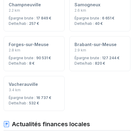
Champneuville
Samogneux
2.2 km
2.6 km
Épargne brute :
17 849 €
Épargne brute :
6 651 €
Dette/hab :
257 €
Dette/hab :
40 €
Forges-sur-Meuse
Brabant-sur-Meuse
2.8 km
2.9 km
Épargne brute :
90 531 €
Épargne brute :
127 244 €
Dette/hab :
8 €
Dette/hab :
820 €
Vacherauville
3.4 km
Épargne brute :
16 737 €
Dette/hab :
532 €
Actualités finances locales