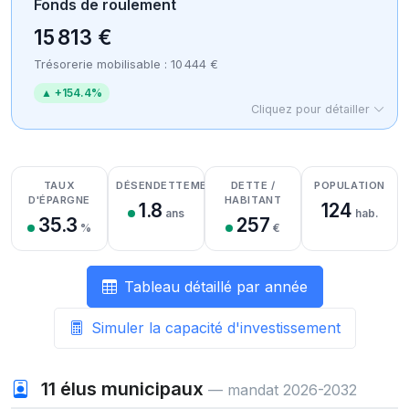
Fonds de roulement
15 813 €
Trésorerie mobilisable : 10 444 €
▲ +154.4%
Cliquez pour détailler
Détail des recettes
Détail des dépenses
Détail de la trésorerie
TAUX
DÉSENDETTEMENT
DETTE /
POPULATION
D'ÉPARGNE
HABITANT
1.8
124
ans
hab.
35.3
257
%
€
Tableau détaillé par année
Simuler la capacité d'investissement
11
élus municipaux
— mandat 2026-2032