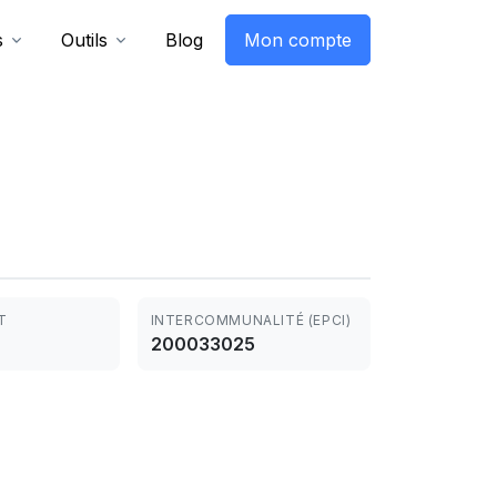
s
Outils
Blog
Mon compte
T
INTERCOMMUNALITÉ (EPCI)
200033025