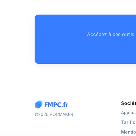
Accédez à des outils 
Socié
Applic
©2026 POCMAKER
Tarifi
Mentio