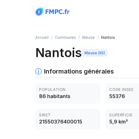
Panneau de gestion des cookies
Accueil
Communes
Meuse
Nantois
Nantois
Meuse (55)
Informations générales
POPULATION
CODE INSEE
86 habitants
55376
SIRET
SUPERFICIE
21550376400015
5,9 km²