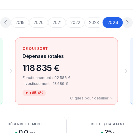
2024
2019
2020
2021
2022
2023
CE QUI SORT
Dépenses totales
118 835 €
Fonctionnement : 92 586 €
Investissement : 18 689 €
▼ +65.4%
Cliquez pour détailler
DÉSENDETTEMENT
DETTE / HABITANT
0.0
25