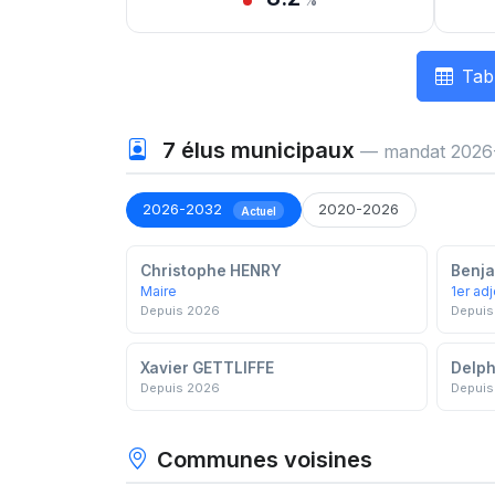
%
Tab
7
élus municipaux
— mandat 2026
2026-2032
2020-2026
Actuel
Christophe HENRY
Benj
Maire
1er adj
Depuis 2026
Depuis
Xavier GETTLIFFE
Delph
Depuis 2026
Depuis
Communes voisines