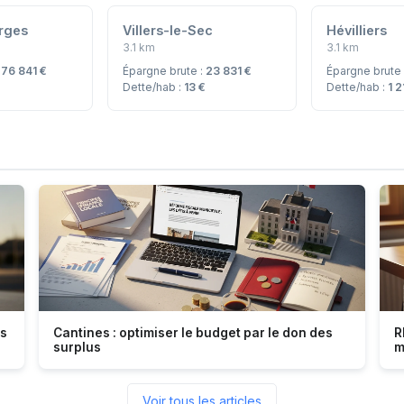
rges
Villers-le-Sec
Hévilliers
3.1 km
3.1 km
:
76 841 €
Épargne brute :
23 831 €
Épargne brute
Dette/hab :
13 €
Dette/hab :
1 2
es
Cantines : optimiser le budget par le don des
R
surplus
m
Voir tous les articles