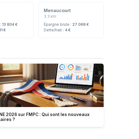
Menaucourt
3.3 km
 :
13 804 €
Épargne brute :
27 068 €
11 €
Dette/hab :
4 €
NE 2026 sur FMPC : Qui sont les nouveaux
aires ?