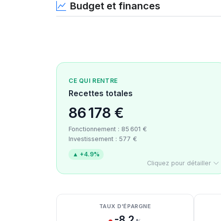
Budget et finances
CE QUI RENTRE
Recettes totales
86 178 €
Fonctionnement : 85 601 €
Investissement : 577 €
▲ +4.9%
Cliquez pour détailler
Détail des recettes
Détail des dépenses
Détail de la trésorerie
TAUX D'ÉPARGNE
-8.2