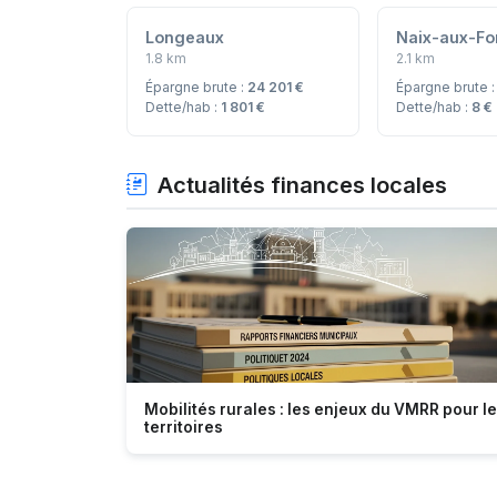
Longeaux
Naix-aux-Fo
1.8 km
2.1 km
Épargne brute :
24 201 €
Épargne brute 
Dette/hab :
1 801 €
Dette/hab :
8 €
Actualités finances locales
Mobilités rurales : les enjeux du VMRR pour l
territoires