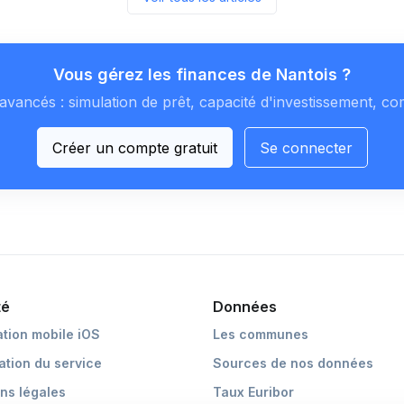
Vous gérez les finances de Nantois ?
avancés : simulation de prêt, capacité d'investissement, co
Créer un compte gratuit
Se connecter
té
Données
ation mobile iOS
Les communes
cation du service
Sources de nos données
ns légales
Taux Euribor