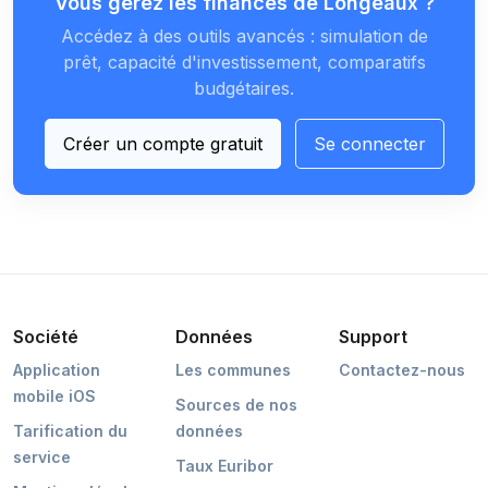
Vous gérez les finances de Longeaux ?
Accédez à des outils avancés : simulation de
prêt, capacité d'investissement, comparatifs
budgétaires.
Créer un compte gratuit
Se connecter
Société
Données
Support
Application
Les communes
Contactez-nous
mobile iOS
Sources de nos
Tarification du
données
service
Taux Euribor