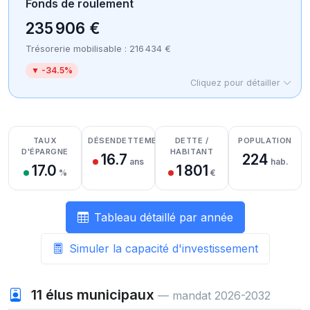
Fonds de roulement
235 906 €
Trésorerie mobilisable : 216 434 €
▼ -34.5%
Cliquez pour détailler
Détail des recettes
Détail des dépenses
Détail de la trésorerie
TAUX
DÉSENDETTEMENT
DETTE /
POPULATION
D'ÉPARGNE
HABITANT
16.7
224
ans
hab.
17.0
1 801
%
€
Tableau détaillé par année
Simuler la capacité d'investissement
11
élus municipaux
— mandat 2026-2032