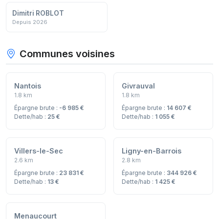
Dimitri ROBLOT
Depuis 2026
Communes voisines
Nantois
Givrauval
1.8 km
1.8 km
Épargne brute :
-6 985 €
Épargne brute :
14 607 €
Dette/hab :
25 €
Dette/hab :
1 055 €
Villers-le-Sec
Ligny-en-Barrois
2.6 km
2.8 km
Épargne brute :
23 831 €
Épargne brute :
344 926 €
Dette/hab :
13 €
Dette/hab :
1 425 €
Menaucourt