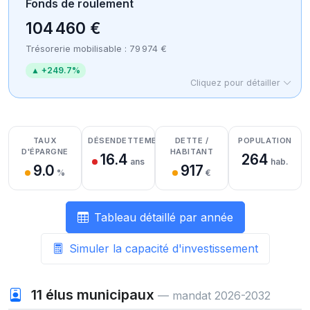
Fonds de roulement
104 460 €
Trésorerie mobilisable : 79 974 €
▲ +249.7%
Cliquez pour détailler
Détail des recettes
Détail des dépenses
Détail de la trésorerie
TAUX
DÉSENDETTEMENT
DETTE /
POPULATION
D'ÉPARGNE
HABITANT
16.4
264
ans
hab.
9.0
917
%
€
Tableau détaillé par année
Simuler la capacité d'investissement
11
élus municipaux
— mandat 2026-2032