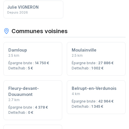
Julie VIGNERON
Depuis 2026
Communes voisines
Damloup
Moulainville
2.5 km
2.5 km
Épargne brute :
14 750 €
Épargne brute :
27 886 €
Dette/hab :
5 €
Dette/hab :
1 002 €
Fleury-devant-
Belrupt-en-Verdunois
4 km
Douaumont
2.7 km
Épargne brute :
42 964 €
Dette/hab :
1 345 €
Épargne brute :
4 378 €
Dette/hab :
0 €