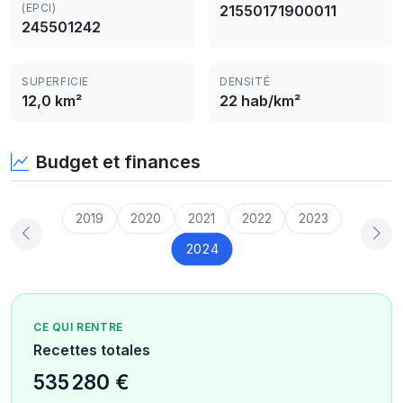
(EPCI)
21550171900011
245501242
SUPERFICIE
DENSITÉ
12,0 km²
22 hab/km²
Budget et finances
2019
2020
2021
2022
2023
2024
CE QUI RENTRE
Recettes totales
535 280 €