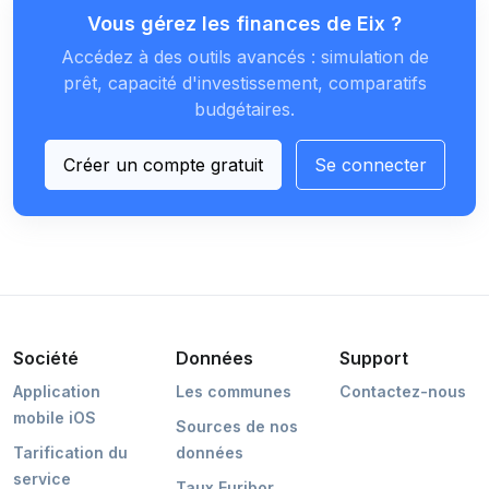
Vous gérez les finances de Eix ?
Accédez à des outils avancés : simulation de
prêt, capacité d'investissement, comparatifs
budgétaires.
Créer un compte gratuit
Se connecter
Société
Données
Support
Application
Les communes
Contactez-nous
mobile iOS
Sources de nos
Tarification du
données
service
Taux Euribor