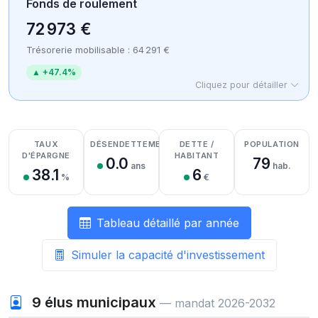
Fonds de roulement
72 973 €
Trésorerie mobilisable : 64 291 €
▲ +47.4%
Cliquez pour détailler
Détail des recettes
Détail des dépenses
Détail de la trésorerie
TAUX
DÉSENDETTEMENT
DETTE /
POPULATION
D'ÉPARGNE
HABITANT
0.0
79
ans
hab.
38.1
6
%
€
Tableau détaillé par année
Simuler la capacité d'investissement
9
élus municipaux
— mandat 2026-2032