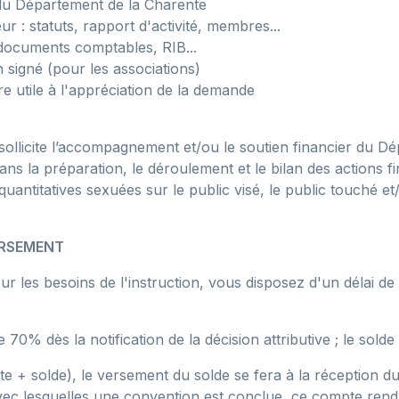
s du Département de la Charente
r : statuts, rapport d'activité, membres...
 documents comptables, RIB...
 signé (pour les associations)
 utile à l'appréciation de la demande
sollicite l’accompagnement et/ou le soutien financier du D
 la préparation, le déroulement et le bilan des actions fi
quantitatives sexuées sur le public visé, le public touché et
ERSEMENT
 pour les besoins de l'instruction, vous disposez d'un délai
0% dès la notification de la décision attributive ; le solde
 + solde), le versement du solde se fera à la réception du
vec lesquelles une convention est conclue, ce compte ren