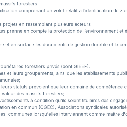
massifs forestiers
ication comprenant un volet relatif à l’identification de zo
es projets en rassemblant plusieurs acteurs
tes prenne en compte la protection de l’environnement et é
et en surface les documents de gestion durable et la certi
priétaires forestiers privés (dont GIEEF);
es et leurs groupements, ainsi que les établissements pub
ommunales;
eurs statuts prévoient que leur domaine de compétence co
 valeur des massifs forestiers;
tissements à condition qu'ils soient titulaires des engageme
itation en commun (OGEC), Associations syndicales autoris
ères, communes lorsqu'elles interviennent comme maître d