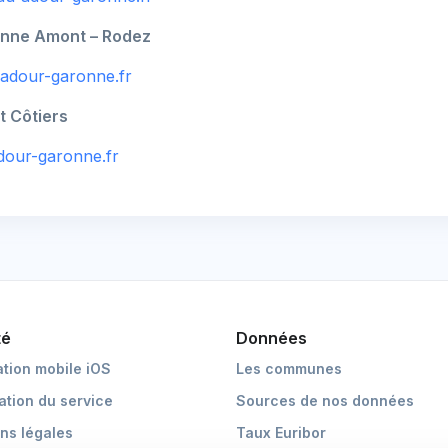
onne Amont – Rodez
adour-garonne.fr
t Côtiers
our-garonne.fr
té
Données
ation mobile iOS
Les communes
cation du service
Sources de nos données
ns légales
Taux Euribor