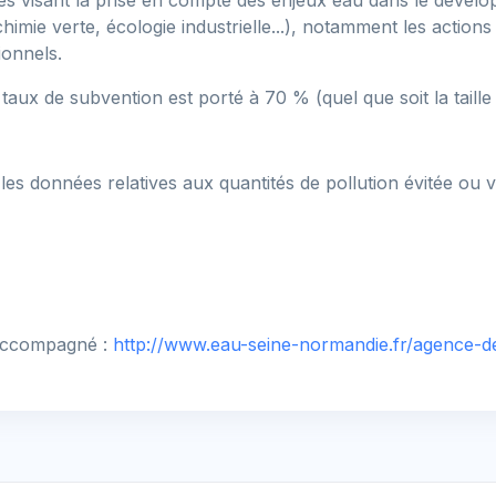
lles visant la prise en compte des enjeux eau dans le dével
imie verte, écologie industrielle...), notamment les actions
ionnels.
e taux de subvention est porté à 70 % (quel que soit la taill
les données relatives aux quantités de pollution évitée ou v
 accompagné :
http://www.eau-seine-normandie.fr/agence-de-l