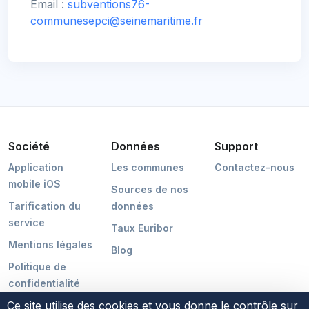
Email :
subventions76-
communesepci@seinemaritime.fr
Société
Données
Support
Application
Les communes
Contactez-nous
mobile iOS
Sources de nos
Tarification du
données
service
Taux Euribor
Mentions légales
Blog
Politique de
confidentialité
Ce site utilise des cookies et vous donne le contrôle sur