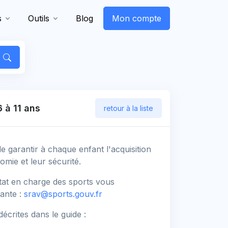
s
Outils
Blog
Mon compte
 à 11 ans
retour à la liste
e garantir à chaque enfant l'acquisition
mie et leur sécurité.
Etat en charge des sports vous
vante :
srav@sports.gouv.fr
écrites dans le guide :