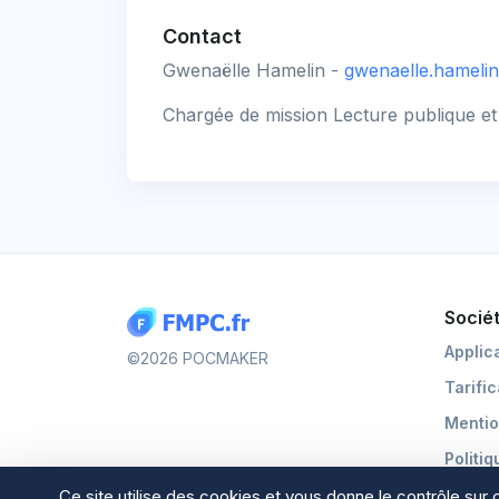
Contact
Gwenaëlle Hamelin -
gwenaelle.hamelin
Chargée de mission Lecture publique et V
Socié
Applic
©2026 POCMAKER
Tarifi
Mentio
Politiq
Ce site utilise des cookies et vous donne le contrôle sur