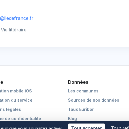
@iledefrance.fr
ie littéraire
té
Données
ation mobile iOS
Les communes
cation du service
Sources de nos données
ns légales
Taux Euribor
ue de confidentialité
Blog
Tout accepter
Tout re
 ceux que vous souhaitez activer