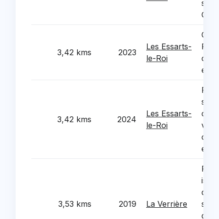
scol
Gall
Chat
Les Essarts-
Roma
3,42 kms
2023
le-Roi
cultu
et as
Reno
syst
Les Essarts-
chau
3,42 kms
2024
le-Roi
vent
comp
et sp
Refe
isola
du g
3,53 kms
2019
La Verrière
scol
de l