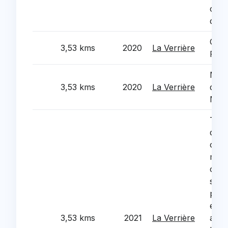
coeu
du B
Gymn
3,53 kms
2020
La Verrière
Frat
Mais
3,53 kms
2020
La Verrière
quar
Miqu
Trav
de l
crec
muni
crea
secu
pose
et po
3,53 kms
2021
La Verrière
auto