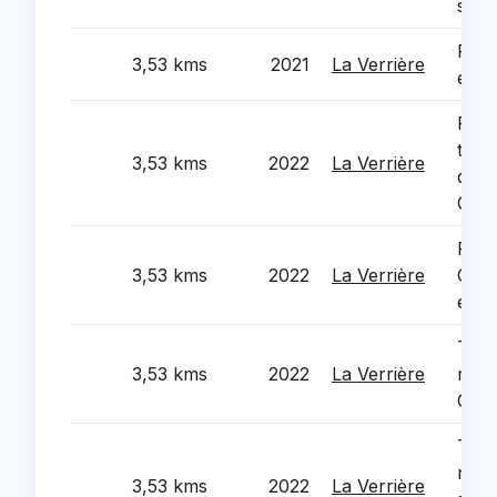
situa
Fonc
3,53 kms
2021
La Verrière
equi
Reno
toitu
3,53 kms
2022
La Verrière
du P
Chat
Reha
3,53 kms
2022
La Verrière
CSC 
et J
Trav
3,53 kms
2022
La Verrière
rehab
CLU
Trav
rehab
3,53 kms
2022
La Verrière