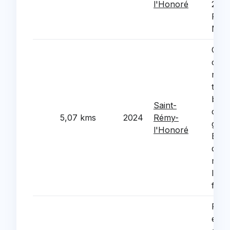
l'Honoré
23 r
Prof
Mari
Crea
chau
reno
ther
bati
Saint-
com
5,07 kms
2024
Rémy-
gymn
l'Honoré
Besc
des 
mate
loge
fonc
Reno
ener