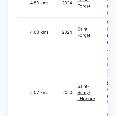
4,88 kms
2024
Forget
ecla
pass
Reno
Saint-
lant
4,88 kms
2024
Forget
ecla
pass
Trav
reno
ther
grou
Clar
(rem
Saint-
la ch
5,07 kms
2020
Rémy-
pose
l'Honoré
ther
isol
ramp