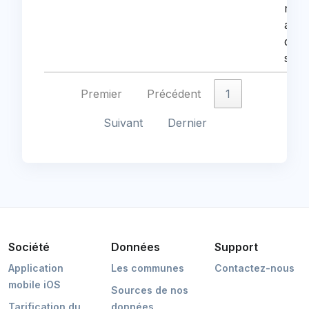
racc
aux i
du g
scol
Premier
Précédent
1
Suivant
Dernier
Société
Données
Support
Application
Les communes
Contactez-nous
mobile iOS
Sources de nos
Tarification du
données