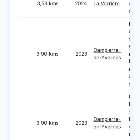
3,53 kms
2024
La Verrière
des 
com
Réal
étud
circu
stat
Dampierre-
3,90 kms
2023
néce
en-Yvelines
l’évo
réno
d’am
chât
Réno
l'écl
sur 
Dampierre-
la c
3,90 kms
2023
en-Yvelines
cent
rem