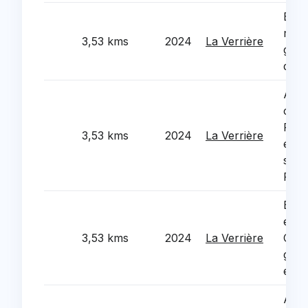
Etud
reco
3,53 kms
2024
La Verrière
grou
du B
Appa
chau
Phil
3,53 kms
2024
La Verrière
et e
sani
Parc
Ecla
exte
3,53 kms
2024
La Verrière
Cous
grou
ecol
Audi