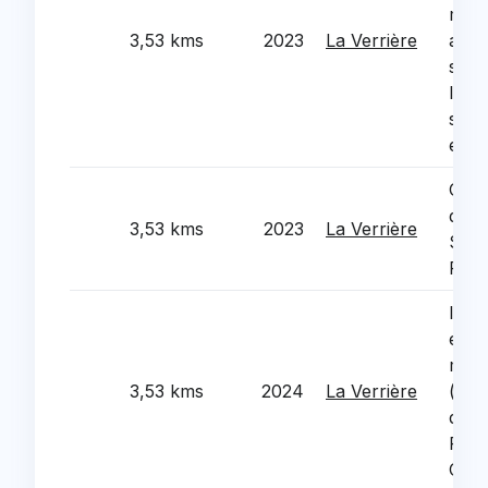
muni
3,53 kms
2023
La Verrière
ado,
soci
l'hôt
serv
et l
Créa
de j
3,53 kms
2023
La Verrière
Scar
Rue 
Isol
equi
muni
3,53 kms
2024
La Verrière
(gro
du P
Phil
Cous