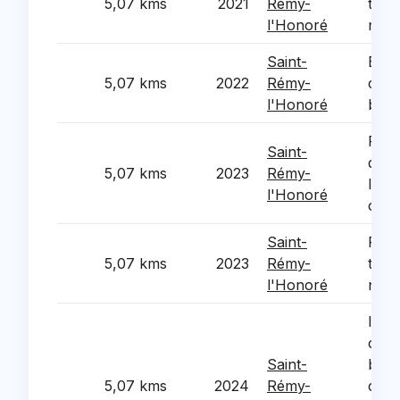
5,07 kms
2021
Rémy-
ther
l'Honoré
nouv
Saint-
Equi
5,07 kms
2022
Rémy-
clas
l'Honoré
barr
Rem
Saint-
des 
5,07 kms
2023
Rémy-
l’éco
l'Honoré
cant
Saint-
Réno
5,07 kms
2023
Rémy-
ther
l'Honoré
nouv
Insta
came
Saint-
bati
5,07 kms
2024
Rémy-
comm