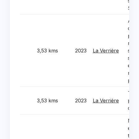
sall
SCA
Accè
cult
prés
ruch
3,53 kms
2023
La Verrière
sensi
sauv
envi
médi
prop
Trav
3,53 kms
2023
La Verrière
polic
chau
Mobi
écol
tech