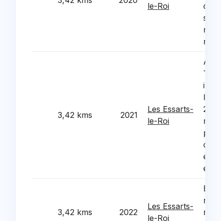
3,42 kms
2020
le-Roi
du j
souv
real
ram
Acqu
TNI 
info
les 
Les Essarts-
2 ec
3,42 kms
2021
le-Roi
mate
pour
clas
ecol
elem
Exte
rehab
Les Essarts-
3,42 kms
2022
rest
le-Roi