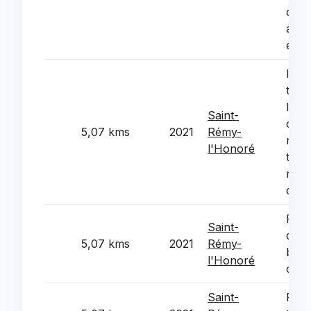
couv
aux 
eclai
Isola
ther
l'epi
Saint-
comm
5,07 kms
2021
Rémy-
refe
l'Honoré
toitu
rem
des 
Rem
Saint-
des 
5,07 kms
2021
Rémy-
bati
l'Honoré
com
Saint-
Reno