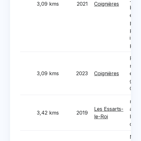
: reprise du
3,09 kms
2021
Coignières
bard
et d
plaf
plac
isola
perf
Réhab
réno
3,09 kms
2023
Coignières
éner
grou
Gabr
mise
Les Essarts-
acces
3,42 kms
2019
le-Roi
l'ec
de l
Mise