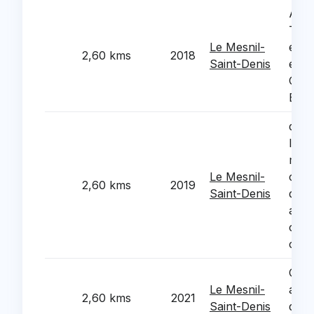
Acqu
TNI 
Le Mesnil-
ecol
2,60 kms
2018
Saint-Denis
elem
Cham
Bois
depl
l'arr
mous
Le Mesnil-
crea
2,60 kms
2019
Saint-Denis
de b
aux
chaq
circu
Cons
Le Mesnil-
accue
2,60 kms
2021
Saint-Denis
de m