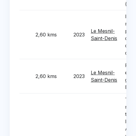
(cent
Isola
renf
Le Mesnil-
part
2,60 kms
2023
Saint-Denis
comb
chât
de 
Réhab
Le Mesnil-
exte
2,60 kms
2023
Saint-Denis
grou
Bois
Trav
reno
ther
l'es
Alph