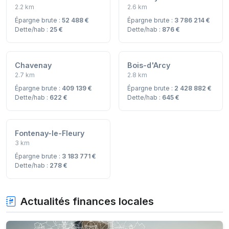
2.2 km
2.6 km
Épargne brute :
52 488 €
Épargne brute :
3 786 214 €
Dette/hab :
25 €
Dette/hab :
876 €
Chavenay
Bois-d'Arcy
2.7 km
2.8 km
Épargne brute :
409 139 €
Épargne brute :
2 428 882 €
Dette/hab :
622 €
Dette/hab :
645 €
Fontenay-le-Fleury
3 km
Épargne brute :
3 183 771 €
Dette/hab :
278 €
Actualités finances locales