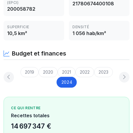
(EPCI)
21780674400108
200058782
SUPERFICIE
DENSITÉ
10,5 km²
1 056 hab/km²
Budget et finances
2019
2020
2021
2022
2023
2024
CE QUI RENTRE
Recettes totales
14 697 347 €