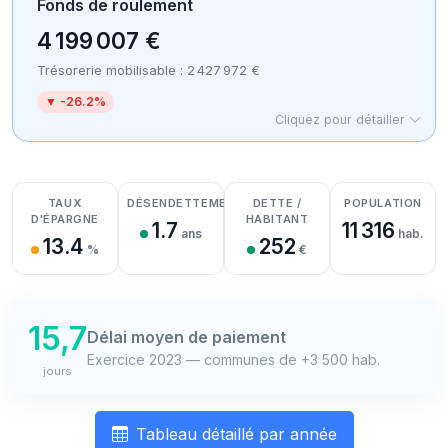
Fonds de roulement
4 199 007 €
Trésorerie mobilisable : 2 427 972 €
▼ -26.2%
Cliquez pour détailler
Détail des recettes
Détail des dépenses
Détail de la trésorerie
TAUX
DÉSENDETTEMENT
DETTE /
POPULATION
D'ÉPARGNE
HABITANT
1.7
11 316
ans
hab.
13.4
252
%
€
15,7
Délai moyen de paiement
Exercice 2023 — communes de +3 500 hab.
jours
Tableau détaillé par année