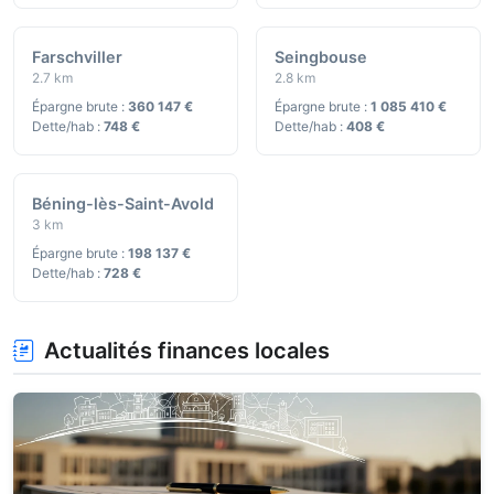
Farschviller
Seingbouse
2.7 km
2.8 km
Épargne brute :
360 147 €
Épargne brute :
1 085 410 €
Dette/hab :
748 €
Dette/hab :
408 €
Béning-lès-Saint-Avold
3 km
Épargne brute :
198 137 €
Dette/hab :
728 €
Actualités finances locales