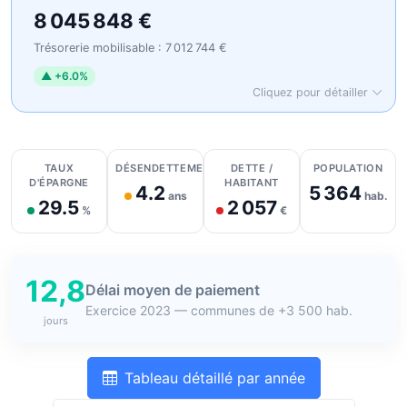
8 045 848 €
Trésorerie mobilisable : 7 012 744 €
▲ +6.0%
Cliquez pour détailler
Détail des recettes
Détail des dépenses
Détail de la trésorerie
TAUX
DÉSENDETTEMENT
DETTE /
POPULATION
D'ÉPARGNE
HABITANT
4.2
5 364
ans
hab.
29.5
2 057
%
€
12,8
Délai moyen de paiement
Exercice 2023 — communes de +3 500 hab.
jours
Tableau détaillé par année