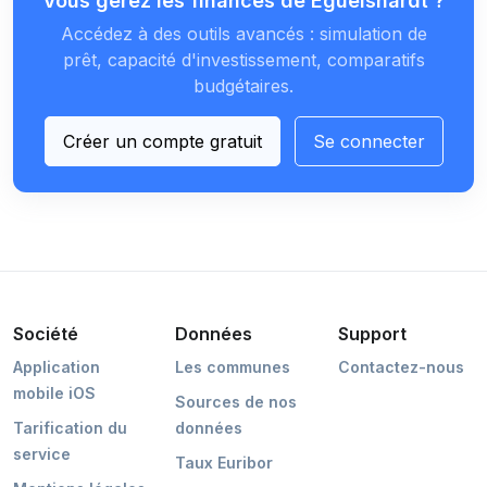
Vous gérez les finances de Éguelshardt ?
Accédez à des outils avancés : simulation de
prêt, capacité d'investissement, comparatifs
budgétaires.
Créer un compte gratuit
Se connecter
Société
Données
Support
Application
Les communes
Contactez-nous
mobile iOS
Sources de nos
Tarification du
données
service
Taux Euribor