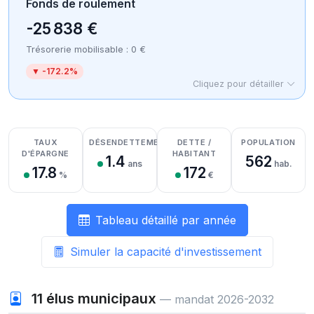
Fonds de roulement
-25 838 €
Trésorerie mobilisable : 0 €
▼ -172.2%
Cliquez pour détailler
Détail des recettes
Détail des dépenses
Détail de la trésorerie
TAUX
DÉSENDETTEMENT
DETTE /
POPULATION
D'ÉPARGNE
HABITANT
1.4
562
ans
hab.
17.8
172
%
€
Tableau détaillé par année
Simuler la capacité d'investissement
11
élus municipaux
— mandat 2026-2032