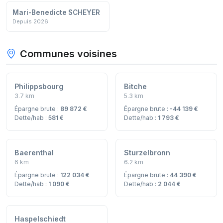
Mari-Benedicte SCHEYER
Depuis 2026
Communes voisines
Philippsbourg
Bitche
3.7 km
5.3 km
Épargne brute :
89 872 €
Épargne brute :
-44 139 €
Dette/hab :
581 €
Dette/hab :
1 793 €
Baerenthal
Sturzelbronn
6 km
6.2 km
Épargne brute :
122 034 €
Épargne brute :
44 390 €
Dette/hab :
1 090 €
Dette/hab :
2 044 €
Haspelschiedt