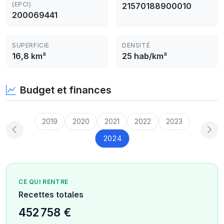
(EPCI)
21570188900010
200069441
SUPERFICIE
DENSITÉ
16,8 km²
25 hab/km²
Budget et finances
2019
2020
2021
2022
2023
2024
CE QUI RENTRE
Recettes totales
452 758 €