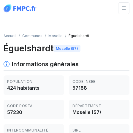
Panneau de gestion des cookies
Accueil
Communes
Moselle
Éguelshardt
Éguelshardt
Moselle (57)
Informations générales
POPULATION
CODE INSEE
424 habitants
57188
CODE POSTAL
DÉPARTEMENT
57230
Moselle (57)
INTERCOMMUNALITÉ
SIRET