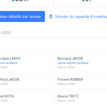
ans
€
leau détaillé par année
Simuler la capacité d'invest
-2032
rique LEROY
Bernard JACOB
oint au Maire
2ème adjoint au Maire
 2026
Depuis 2026
-Paul JACOB
Florent KERBER
 2026
Depuis 2026
aël ROTH
Alexia TRITZ
 2026
Depuis 2026