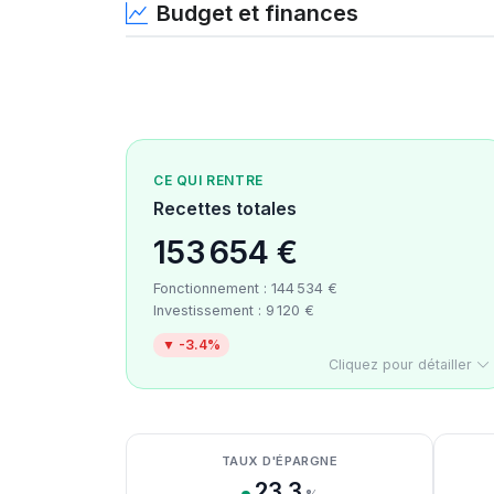
Budget et finances
CE QUI RENTRE
Recettes totales
153 654 €
Fonctionnement : 144 534 €
Investissement : 9 120 €
▼ -3.4%
Cliquez pour détailler
Détail des recettes
Détail des dépenses
Détail de la trésorerie
TAUX D'ÉPARGNE
23.3