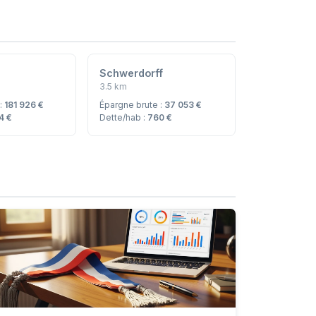
Schwerdorff
3.5 km
 :
181 926 €
Épargne brute :
37 053 €
4 €
Dette/hab :
760 €