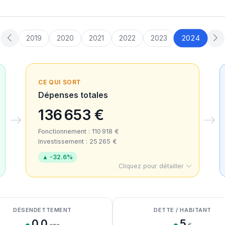
2024
2019
2020
2021
2022
2023
CE QUI SORT
Dépenses totales
136 653 €
Fonctionnement : 110 918 €
Investissement : 25 265 €
▲ -32.6%
Cliquez pour détailler
DÉSENDETTEMENT
DETTE / HABITANT
0.0
5