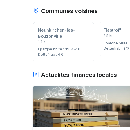
Communes voisines
Neunkirchen-lès-
Flastroff
2.5 km
Bouzonville
1.9 km
Épargne brute 
Dette/hab :
217
Épargne brute :
39 857 €
Dette/hab :
4 €
Actualités finances locales