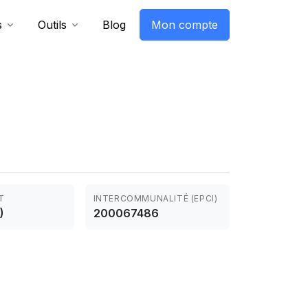
s
Outils
Blog
Mon compte
T
INTERCOMMUNALITÉ (EPCI)
)
200067486