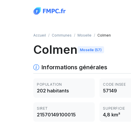
Panneau de gestion des cookies
Accueil
Communes
Moselle
Colmen
Colmen
Moselle (57)
Informations générales
POPULATION
CODE INSEE
202 habitants
57149
SIRET
SUPERFICIE
21570149100015
4,8 km²