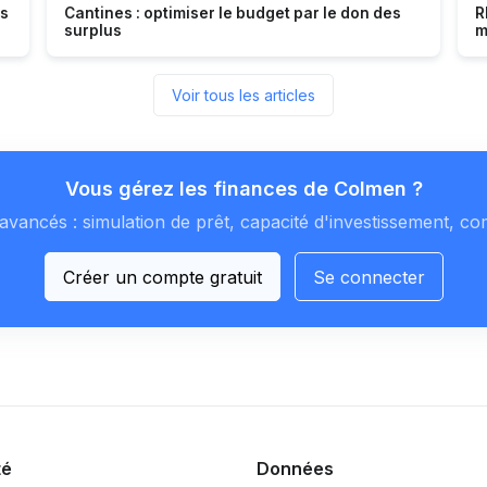
es
Cantines : optimiser le budget par le don des
R
surplus
m
Voir tous les articles
Vous gérez les finances de Colmen ?
avancés : simulation de prêt, capacité d'investissement, co
Créer un compte gratuit
Se connecter
té
Données