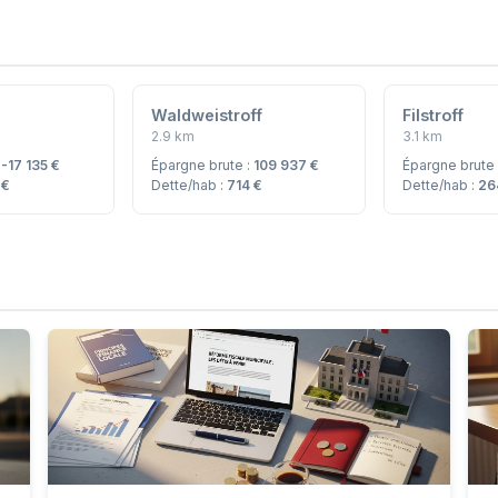
Waldweistroff
Filstroff
2.9 km
3.1 km
:
-17 135 €
Épargne brute :
109 937 €
Épargne brute
 €
Dette/hab :
714 €
Dette/hab :
26