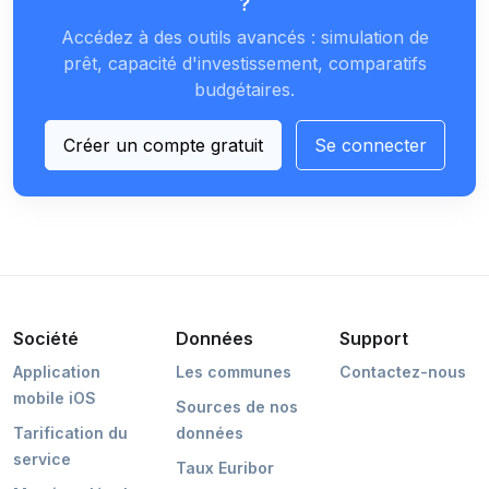
?
Accédez à des outils avancés : simulation de
prêt, capacité d'investissement, comparatifs
budgétaires.
Créer un compte gratuit
Se connecter
Société
Données
Support
Application
Les communes
Contactez-nous
mobile iOS
Sources de nos
Tarification du
données
service
Taux Euribor