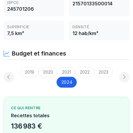
(EPCI)
21570133500014
245701206
SUPERFICIE
DENSITÉ
7,5 km²
12 hab/km²
Budget et finances
2019
2020
2021
2022
2023
2024
CE QUI RENTRE
Recettes totales
136 983 €