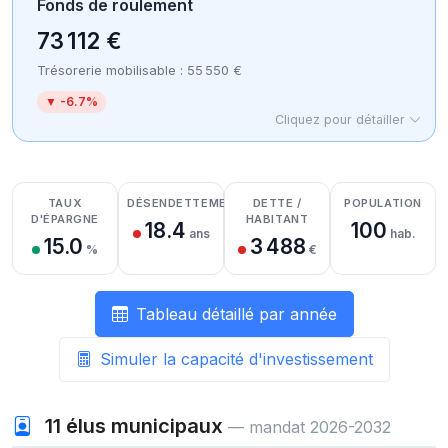
Fonds de roulement
73 112 €
Trésorerie mobilisable : 55 550 €
▼ -6.7%
Cliquez pour détailler
Détail des recettes
Détail des dépenses
Détail de la trésorerie
TAUX
DÉSENDETTEMENT
DETTE /
POPULATION
D'ÉPARGNE
HABITANT
18.4
100
ans
hab.
15.0
3 488
%
€
Tableau détaillé par année
Simuler la capacité d'investissement
11
élus municipaux
— mandat 2026-2032