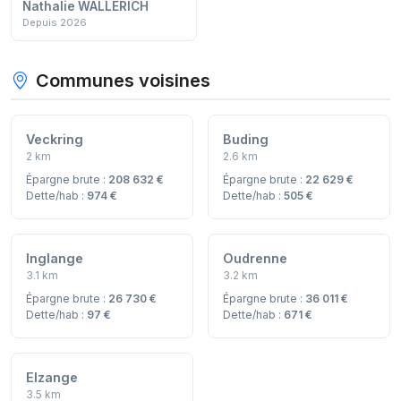
Nathalie WALLERICH
Depuis 2026
Communes voisines
Veckring
Buding
2 km
2.6 km
Épargne brute :
208 632 €
Épargne brute :
22 629 €
Dette/hab :
974 €
Dette/hab :
505 €
Inglange
Oudrenne
3.1 km
3.2 km
Épargne brute :
26 730 €
Épargne brute :
36 011 €
Dette/hab :
97 €
Dette/hab :
671 €
Elzange
3.5 km