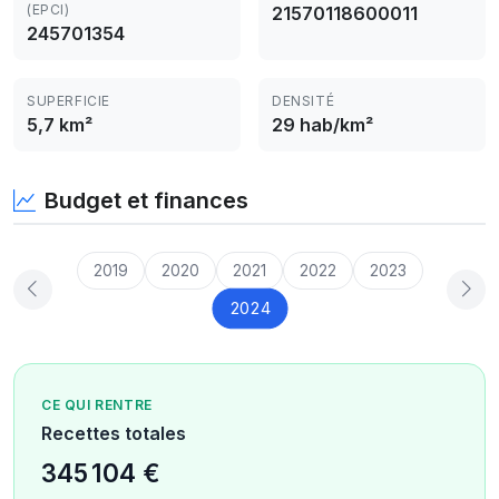
(EPCI)
21570118600011
245701354
SUPERFICIE
DENSITÉ
5,7 km²
29 hab/km²
Budget et finances
2019
2020
2021
2022
2023
2024
CE QUI RENTRE
Recettes totales
345 104 €