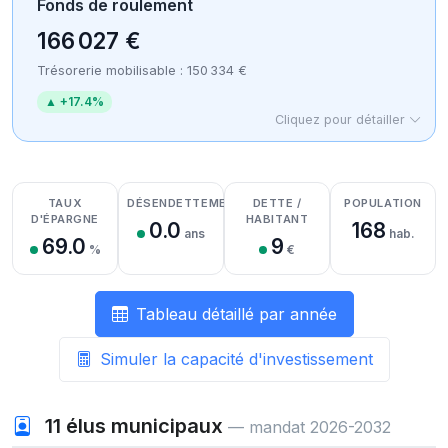
Fonds de roulement
166 027 €
Trésorerie mobilisable : 150 334 €
▲ +17.4%
Cliquez pour détailler
Détail des recettes
Détail des dépenses
Détail de la trésorerie
TAUX
DÉSENDETTEMENT
DETTE /
POPULATION
D'ÉPARGNE
HABITANT
0.0
168
ans
hab.
69.0
9
%
€
Tableau détaillé par année
Simuler la capacité d'investissement
11
élus municipaux
— mandat 2026-2032