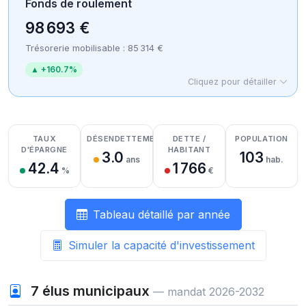
Fonds de roulement
98 693 €
Trésorerie mobilisable : 85 314 €
▲ +160.7%
Cliquez pour détailler
Détail des recettes
Détail des dépenses
Détail de la trésorerie
TAUX
DÉSENDETTEMENT
DETTE /
POPULATION
D'ÉPARGNE
HABITANT
3.0
103
ans
hab.
42.4
1 766
%
€
Tableau détaillé par année
Simuler la capacité d'investissement
7
élus municipaux
— mandat 2026-2032