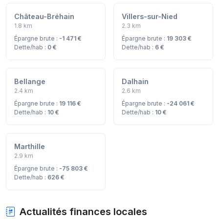
Château-Bréhain
Villers-sur-Nied
1.8 km
2.3 km
Épargne brute :
-1 471 €
Épargne brute :
19 303 €
Dette/hab :
0 €
Dette/hab :
6 €
Bellange
Dalhain
2.4 km
2.6 km
Épargne brute :
19 116 €
Épargne brute :
-24 061 €
Dette/hab :
10 €
Dette/hab :
10 €
Marthille
2.9 km
Épargne brute :
-75 803 €
Dette/hab :
626 €
Actualités finances locales