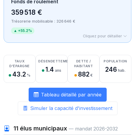
Fonds de roulement
359 518 €
Trésorerie mobilisable : 326 646 €
▲ +55.2%
Cliquez pour détailler
Détail des recettes
Détail des dépenses
Détail de la trésorerie
TAUX
DÉSENDETTEMENT
DETTE /
POPULATION
D'ÉPARGNE
HABITANT
1.4
246
ans
hab.
43.2
882
%
€
Tableau détaillé par année
Simuler la capacité d'investissement
11
élus municipaux
— mandat 2026-2032