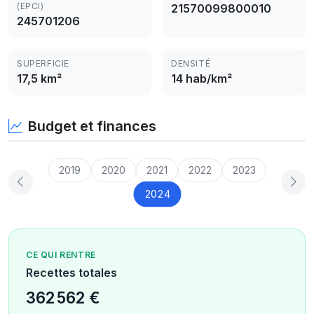
(EPCI)
21570099800010
245701206
SUPERFICIE
DENSITÉ
17,5 km²
14 hab/km²
Budget et finances
2019
2020
2021
2022
2023
2024
CE QUI RENTRE
Recettes totales
362 562 €