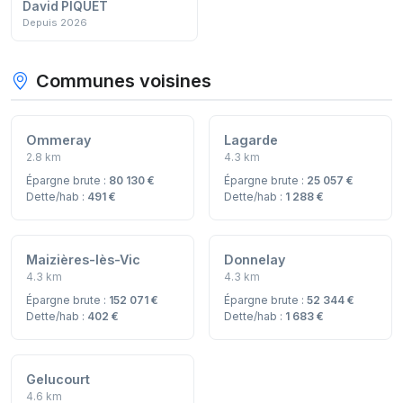
David PIQUET
Depuis 2026
Communes voisines
Ommeray
Lagarde
2.8 km
4.3 km
Épargne brute :
80 130 €
Épargne brute :
25 057 €
Dette/hab :
491 €
Dette/hab :
1 288 €
Maizières-lès-Vic
Donnelay
4.3 km
4.3 km
Épargne brute :
152 071 €
Épargne brute :
52 344 €
Dette/hab :
402 €
Dette/hab :
1 683 €
Gelucourt
4.6 km