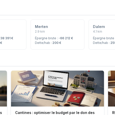
Merten
Dalem
2.9 km
4.1 km
:
38 391 €
Épargne brute :
-66 212 €
Épargne brute
 €
Dette/hab :
200 €
Dette/hab :
25
es
Cantines : optimiser le budget par le don des
R