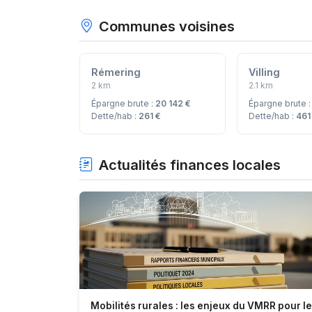
Communes voisines
Rémering
Villing
2 km
2.1 km
Épargne brute :
20 142 €
Épargne brute 
Dette/hab :
261 €
Dette/hab :
461
Actualités finances locales
Mobilités rurales : les enjeux du VMRR pour l