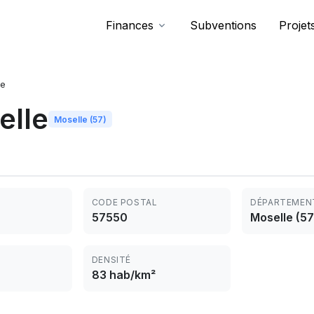
Finances
Subventions
Projet
le
elle
Moselle (57)
CODE POSTAL
DÉPARTEMEN
57550
Moselle (57
DENSITÉ
83 hab/km²