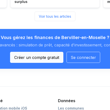
surplus
m
Voir tous les articles
Vous gérez les finances de Berviller-en-Moselle ?
avancés : simulation de prêt, capacité d'investissement, co
Créer un compte gratuit
Se connecter
té
Données
ation mobile iOS
Les communes