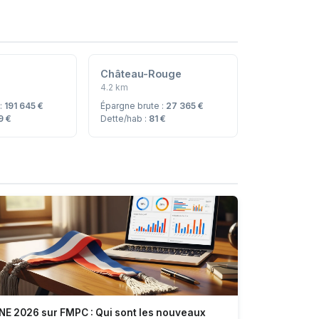
Château-Rouge
4.2 km
 :
191 645 €
Épargne brute :
27 365 €
9 €
Dette/hab :
81 €
NE 2026 sur FMPC : Qui sont les nouveaux