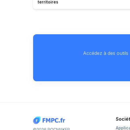
territoires
Accédez à des outils 
Socié
Applic
©2026 POCMAKER