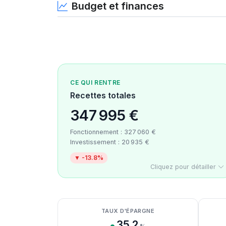
Budget et finances
CE QUI RENTRE
Recettes totales
347 995 €
Fonctionnement : 327 060 €
Investissement : 20 935 €
▼ -13.8%
Cliquez pour détailler
Détail des recettes
Détail des dépenses
Détail de la trésorerie
TAUX D'ÉPARGNE
35.2