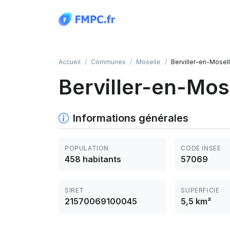
Panneau de gestion des cookies
Accueil
Communes
Moselle
Berviller-en-Mosel
Berviller-en-Mos
Informations générales
POPULATION
CODE INSEE
458 habitants
57069
SIRET
SUPERFICIE
21570069100045
5,5 km²