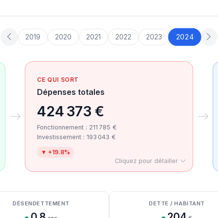
2024
2019
2020
2021
2022
2023
CE QUI SORT
Dépenses totales
424 373 €
Fonctionnement : 211 785 €
Investissement : 193 043 €
▼ +19.8%
Cliquez pour détailler
DÉSENDETTEMENT
DETTE / HABITANT
0.8
204