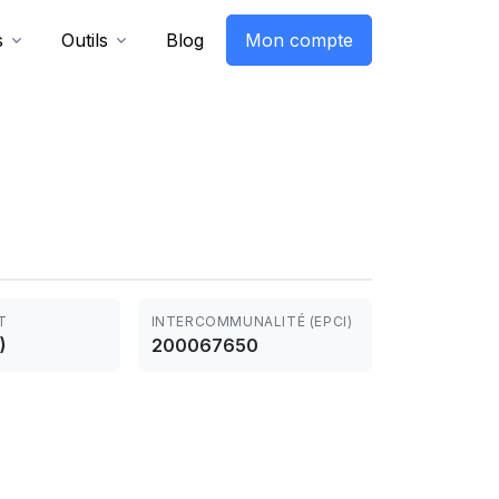
s
Outils
Blog
Mon compte
T
INTERCOMMUNALITÉ (EPCI)
)
200067650