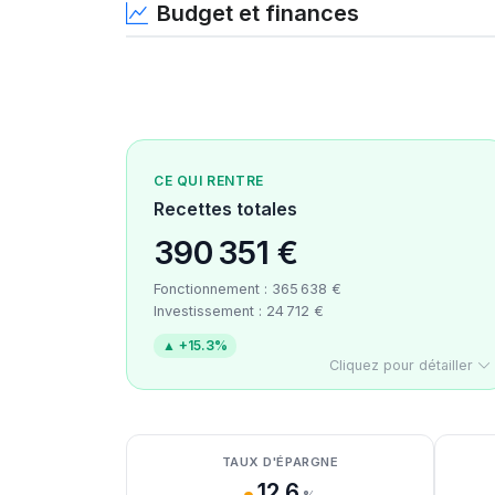
Budget et finances
CE QUI RENTRE
Recettes totales
390 351 €
Fonctionnement : 365 638 €
Investissement : 24 712 €
▲ +15.3%
Cliquez pour détailler
Détail des recettes
Détail des dépenses
Détail de la trésorerie
TAUX D'ÉPARGNE
12.6