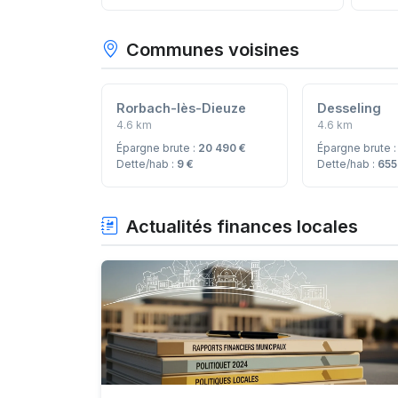
Communes voisines
Rorbach-lès-Dieuze
Desseling
4.6 km
4.6 km
Épargne brute :
20 490 €
Épargne brute 
Dette/hab :
9 €
Dette/hab :
655
Actualités finances locales