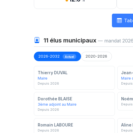
%
Tab
11
élus municipaux
— mandat 2026
2026-2032
2020-2026
Actuel
Thierry DUVAL
Jean
Maire
Maire 
Depuis 2026
Depuis
Dorothée BLAISE
Noém
3ème adjoint au Maire
Depuis
Depuis 2026
Romain LABOURE
Aline
Depuis 2026
Depuis