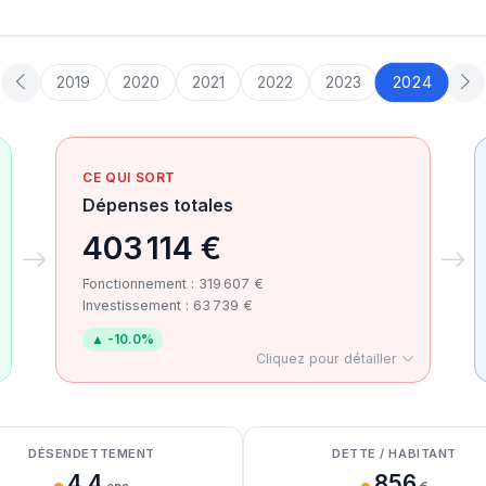
2024
2019
2020
2021
2022
2023
CE QUI SORT
Dépenses totales
403 114 €
Fonctionnement : 319 607 €
Investissement : 63 739 €
▲ -10.0%
Cliquez pour détailler
DÉSENDETTEMENT
DETTE / HABITANT
4.4
856