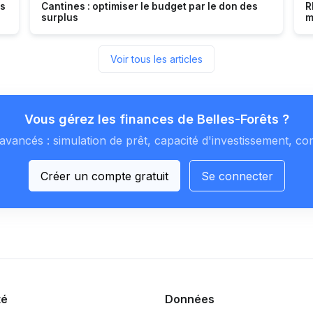
es
Cantines : optimiser le budget par le don des
R
surplus
m
Voir tous les articles
Vous gérez les finances de Belles-Forêts ?
avancés : simulation de prêt, capacité d'investissement, co
Créer un compte gratuit
Se connecter
té
Données