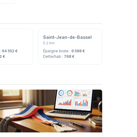
Saint-Jean-de-Bassel
5.2 km
 :
64 552 €
Épargne brute :
9 588 €
2 €
Dette/hab :
768 €