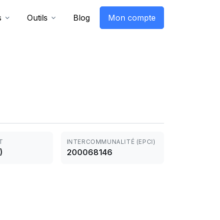
s
Outils
Blog
Mon compte
T
INTERCOMMUNALITÉ (EPCI)
)
200068146