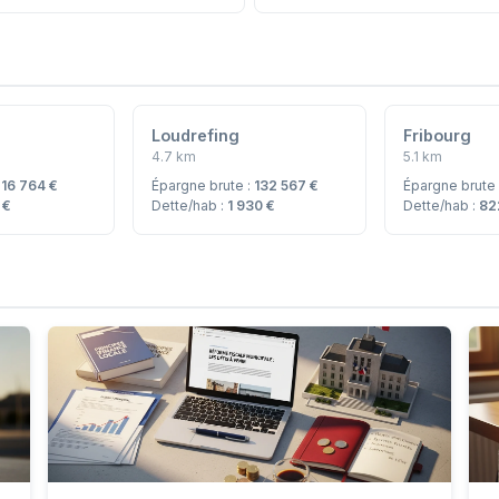
Loudrefing
Fribourg
4.7 km
5.1 km
:
16 764 €
Épargne brute :
132 567 €
Épargne brute
 €
Dette/hab :
1 930 €
Dette/hab :
82