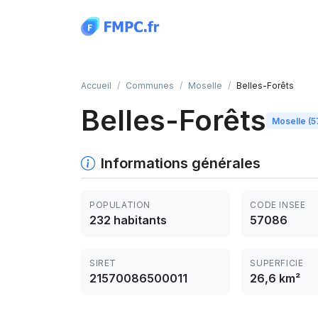
Panneau de gestion des cookies
Accueil
Communes
Moselle
Belles-Forêts
Belles-Forêts
Moselle (5
Informations générales
POPULATION
CODE INSEE
232 habitants
57086
SIRET
SUPERFICIE
21570086500011
26,6 km²