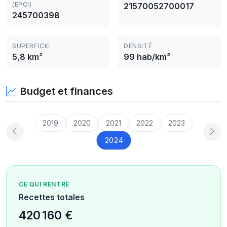
(EPCI)
21570052700017
245700398
SUPERFICIE
DENSITÉ
5,8 km²
99 hab/km²
Budget et finances
2019
2020
2021
2022
2023
2024
CE QUI RENTRE
Recettes totales
420 160 €