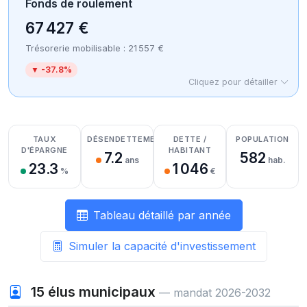
Fonds de roulement
67 427 €
Trésorerie mobilisable : 21 557 €
▼ -37.8%
Cliquez pour détailler
Détail des recettes
Détail des dépenses
Détail de la trésorerie
TAUX
DÉSENDETTEMENT
DETTE /
POPULATION
D'ÉPARGNE
HABITANT
7.2
582
ans
hab.
23.3
1 046
%
€
Tableau détaillé par année
Simuler la capacité d'investissement
15
élus municipaux
— mandat 2026-2032