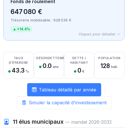
Fonds de roulement
647 080 €
Trésorerie mobilisable : 628 536 €
▲ +14.4%
Cliquez pour détailler
Détail des recettes
Détail des dépenses
Détail de la trésorerie
TAUX
DÉSENDETTEMENT
DETTE /
POPULATION
D'ÉPARGNE
HABITANT
0.0
128
ans
hab.
43.3
0
%
€
Tableau détaillé par année
Simuler la capacité d'investissement
11
élus municipaux
— mandat 2026-2032