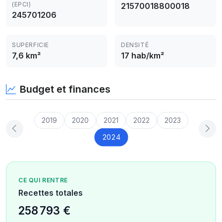
(EPCI)
21570018800018
245701206
SUPERFICIE
DENSITÉ
7,6 km²
17 hab/km²
Budget et finances
2019
2020
2021
2022
2023
2024
CE QUI RENTRE
Recettes totales
258 793 €