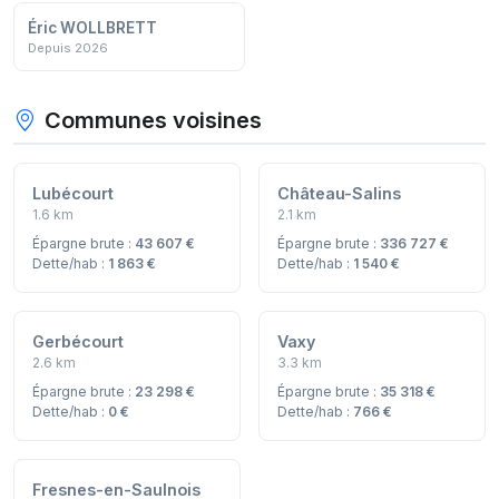
Éric WOLLBRETT
Depuis 2026
Communes voisines
Lubécourt
Château-Salins
1.6 km
2.1 km
Épargne brute :
43 607 €
Épargne brute :
336 727 €
Dette/hab :
1 863 €
Dette/hab :
1 540 €
Gerbécourt
Vaxy
2.6 km
3.3 km
Épargne brute :
23 298 €
Épargne brute :
35 318 €
Dette/hab :
0 €
Dette/hab :
766 €
Fresnes-en-Saulnois