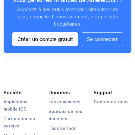
Vous gérez les finances de Amelécourt ?
Accédez à des outils avancés : simulation de
prêt, capacité d'investissement, comparatifs
budgétaires.
Créer un compte gratuit
Se connecter
Société
Données
Support
Application
Les communes
Contactez-nous
mobile iOS
Sources de nos
Tarification du
données
service
Taux Euribor