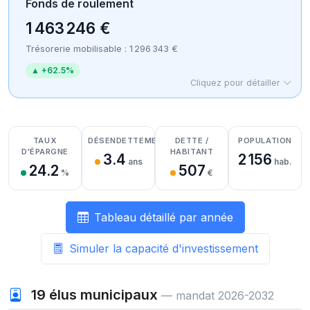
Fonds de roulement
1 463 246 €
Trésorerie mobilisable : 1 296 343 €
▲ +62.5%
Cliquez pour détailler
Détail des recettes
Détail des dépenses
Détail de la trésorerie
TAUX
DÉSENDETTEMENT
DETTE /
POPULATION
D'ÉPARGNE
HABITANT
3.4
2 156
ans
hab.
24.2
507
%
€
Tableau détaillé par année
Simuler la capacité d'investissement
19
élus municipaux
— mandat 2026-2032