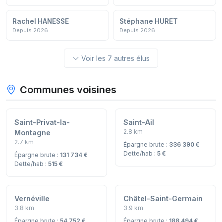
Rachel HANESSE
Stéphane HURET
Depuis 2026
Depuis 2026
Voir les 7 autres élus
Communes voisines
Saint-Privat-la-
Saint-Ail
2.8 km
Montagne
2.7 km
Épargne brute :
336 390 €
Dette/hab :
5 €
Épargne brute :
131 734 €
Dette/hab :
515 €
Vernéville
Châtel-Saint-Germain
3.8 km
3.9 km
Épargne brute :
54 752 €
Épargne brute :
188 494 €