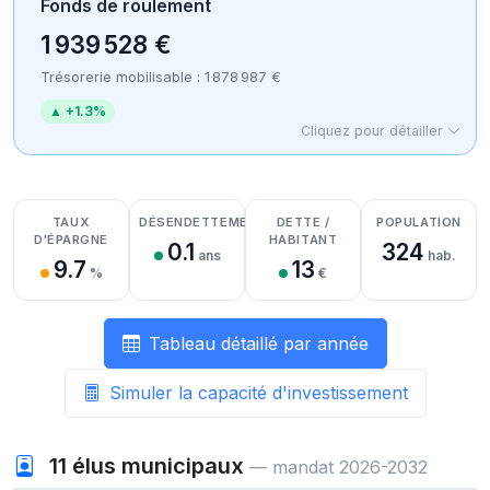
Fonds de roulement
1 939 528 €
Trésorerie mobilisable : 1 878 987 €
▲ +1.3%
Cliquez pour détailler
Détail des recettes
Détail des dépenses
Détail de la trésorerie
TAUX
DÉSENDETTEMENT
DETTE /
POPULATION
D'ÉPARGNE
HABITANT
0.1
324
ans
hab.
9.7
13
%
€
Tableau détaillé par année
Simuler la capacité d'investissement
11
élus municipaux
— mandat 2026-2032