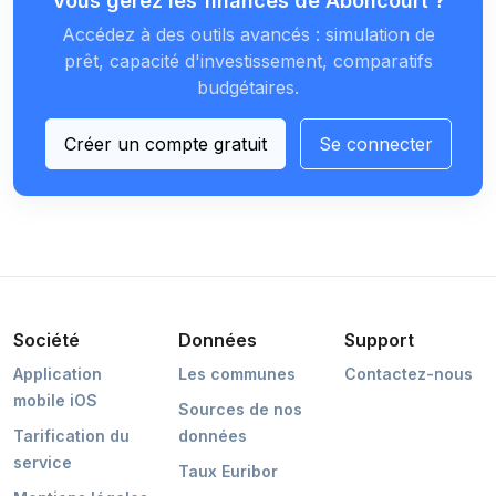
Vous gérez les finances de Aboncourt ?
Accédez à des outils avancés : simulation de
prêt, capacité d'investissement, comparatifs
budgétaires.
Créer un compte gratuit
Se connecter
Société
Données
Support
Application
Les communes
Contactez-nous
mobile iOS
Sources de nos
Tarification du
données
service
Taux Euribor