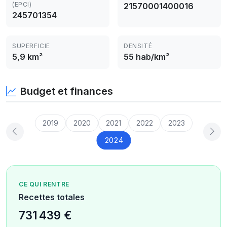
(EPCI)
21570001400016
245701354
SUPERFICIE
DENSITÉ
5,9 km²
55 hab/km²
Budget et finances
2019
2020
2021
2022
2023
2024
CE QUI RENTRE
Recettes totales
731 439 €